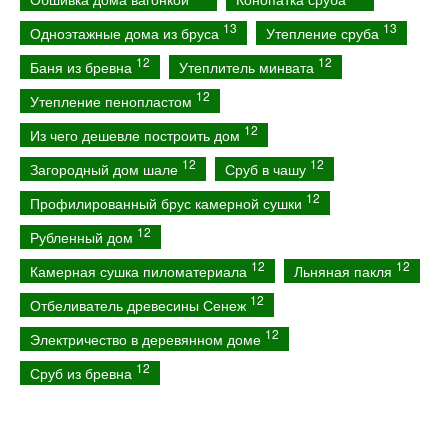
13
13
Одноэтажные дома из бруса
Утепление сруба
12
12
Баня из бревна
Утеплитель минвата
12
Утепление пенопластом
12
Из чего дешевле построить дом
12
12
Загородный дом шале
Сруб в чашу
12
Профилированный брус камерной сушки
12
Рубленный дом
12
12
Камерная сушка пиломатериала
Льняная пакля
12
Отбеливатель древесины Сенеж
12
Электричество в деревянном доме
12
Сруб из бревна