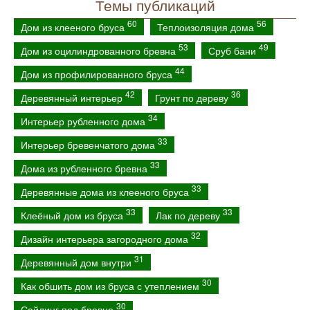
Темы публикаций
60
56
Дом из клееного бруса
Теплоизоляция дома
53
49
Дом из оцилиндрованного бревна
Сруб бани
44
Дом из профилированного бруса
42
36
Деревянный интерьер
Грунт по дереву
34
Интерьер рубленного дома
33
Интерьер бревенчатого дома
33
Дома из рубленного бревна
33
Деревянные дома из клееного бруса
33
33
Клеёный дом из бруса
Лак по дереву
32
Дизайн интерьера загородного дома
31
Деревянный дом внутри
30
Как обшить дом из бруса с утеплением
30
Сайдинг под бревно