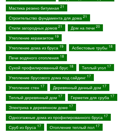
21
Мастика резино битумная
21
Строительство фундамента для дома
21
20
Стили загородных домов
Дом на печи
19
Утепление керамзитом
19
18
Утепление дома из бруса
Асбестовые трубы
18
Печи водяного отопления
18
17
Сухой профилированный брус
Теплый угол
17
Утепление брусового дома под сайдинг
17
17
Утепление стен
Деревянный дачный дом
17
17
Теплый деревянный дом
Герметик для сруба
17
Электрика в деревянном доме
17
Одноэтажные дома из профилированного бруса
17
17
Сруб из бруса
Отопление теплый пол