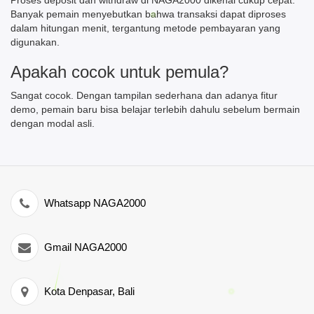
Banyak pemain menyebutkan bahwa transaksi dapat diproses
dalam hitungan menit, tergantung metode pembayaran yang
digunakan.
Apakah cocok untuk pemula?
Sangat cocok. Dengan tampilan sederhana dan adanya fitur
demo, pemain baru bisa belajar terlebih dahulu sebelum bermain
dengan modal asli.
Whatsapp NAGA2000
Gmail NAGA2000
Kota Denpasar, Bali