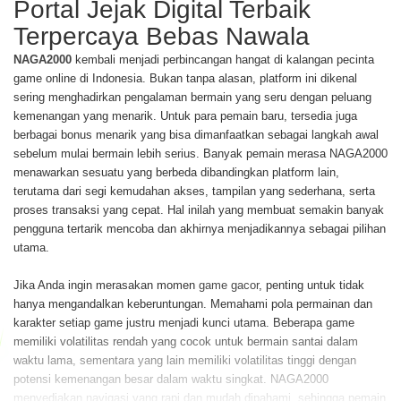
Portal Jejak Digital Terbaik
Terpercaya Bebas Nawala
NAGA2000
kembali menjadi perbincangan hangat di kalangan pecinta
game online di Indonesia. Bukan tanpa alasan, platform ini dikenal
sering menghadirkan pengalaman bermain yang seru dengan peluang
kemenangan yang menarik. Untuk para pemain baru, tersedia juga
berbagai bonus menarik yang bisa dimanfaatkan sebagai langkah awal
sebelum mulai bermain lebih serius. Banyak pemain merasa NAGA2000
menawarkan sesuatu yang berbeda dibandingkan platform lain,
terutama dari segi kemudahan akses, tampilan yang sederhana, serta
proses transaksi yang cepat. Hal inilah yang membuat semakin banyak
pengguna tertarik mencoba dan akhirnya menjadikannya sebagai pilihan
utama.
Jika Anda ingin merasakan momen
game gacor
, penting untuk tidak
hanya mengandalkan keberuntungan. Memahami pola permainan dan
karakter setiap game justru menjadi kunci utama. Beberapa game
memiliki volatilitas rendah yang cocok untuk bermain santai dalam
waktu lama, sementara yang lain memiliki volatilitas tinggi dengan
potensi kemenangan besar dalam waktu singkat. NAGA2000
menyediakan navigasi yang rapi dan mudah dipahami, sehingga pemain