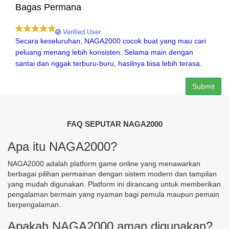
Bagas Permana
30 March, 2026
Verified User
Secara keseluruhan, NAGA2000 cocok buat yang mau cari
peluang menang lebih konsisten. Selama main dengan
santai dan nggak terburu-buru, hasilnya bisa lebih terasa.
Submit
FAQ SEPUTAR NAGA2000
Apa itu NAGA2000?
NAGA2000 adalah platform game online yang menawarkan
berbagai pilihan permainan dengan sistem modern dan tampilan
yang mudah digunakan. Platform ini dirancang untuk memberikan
pengalaman bermain yang nyaman bagi pemula maupun pemain
berpengalaman.
Apakah NAGA2000 aman digunakan?