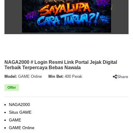
NAGA2000 # Login Resmi Link Portal Jejak Digital
Terbaik Terpercaya Bebas Nawala
Share
Model:
GAME Online
Min Bet:
400 Perak
Offer
NAGA2000
Situs GAME
GAME
GAME Online