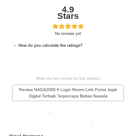
4.9
Stars
No reviews yet
How do you calculate the ratings?
Write the first review for this product
Review NAGA2000 # Login Resmi Link Portal Jejak
Digital Terbaik Terpercaya Bebas Nawala
Thank you for rating!
Write a full reviews.