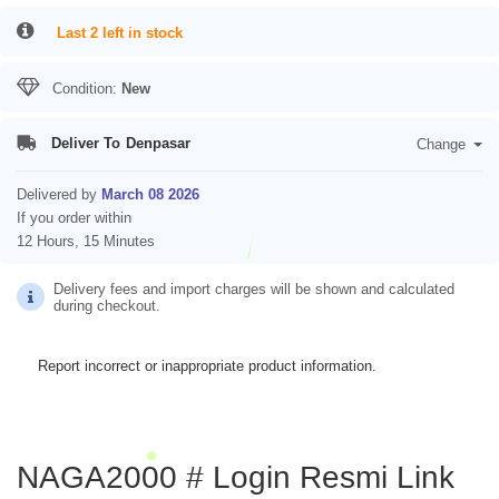
Last 2 left in stock
Condition:
New
Deliver To
Denpasar
Change
Delivered by
March 08 2026
If you order within
12 Hours, 15 Minutes
Delivery fees and import charges will be shown and calculated
during checkout.
Report incorrect or inappropriate product information.
NAGA2000 # Login Resmi Link