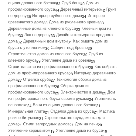
оцилиндрованного бревна
Сруб бани
Дом из
53
49
профилированного бруса
Деревянный интерьер
Грунт
44
42
по дереву
Интерьер рубленного дома
Интерьер
36
34
бревенчатого дома
Дома из рубленного бревна
33
33
Деревянные дома из клееного бруса
Клеёный дом из
33
бруса
Лак по дереву
Дизайн интерьера загородного
33
33
дома
Деревянный дом внутри
Как обшить дом из
32
31
бруса с утеплением
Сайдинг под бревно
30
30
Строительство домов из клееного бруса
Сруб из
30
клееного бруса
Утепление дома из бревна
29
29
Строительство из профилированного бруса
Как собрать
28
дом из профилированного бруса
Интерьер деревянного
28
дома
Отделка сруба
Технология сборки дома из
27
27
профилированного бруса
Сборка дома из
26
профилированного бруса
Электричество в доме
Дом
25
25
из профилированного бруса своими руками
Утеплитель
24
пеноплекс
Баня из оцилиндрованного бревна
24
21
Минеральная плита
Отделка дома из бруса
Мастика
21
21
резино битумная
Строительство фундамента для
21
дома
Стили загородных домов
Дом на печи
21
21
20
Утепление керамзитом
Утепление дома из бруса
19
19