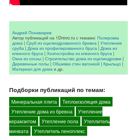
Андрей Понамарев
Автор публикаций на 1Drevo.ru с темами:
Полировка
дома
|
Сруб из оцилиндрованного бревна
|
Утепление
сруба
|
Дома из профилированного бруса
|
Дома из
клееного бруса
|
Хозпостройка из клееного бруса
|
Окна из сосны
|
Строительство дома из оцилиндровки
|
Деревянные полы
|
Обшивка стен вагонкой
|
Крыльцо
|
Материал для дома
и др.
Подборки публикаций по темам:
Минеральная плита
Теплоизоляция дома
Утепление дома из бревна
Утепление
керамзитом
Утепление пола
Утеплитель
минвата
Утеплитель пеноплекс