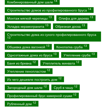
14
Комбинированный дом шале
14
Строительство домов из профилированного бруса
13
13
Монтаж мягкой черепицы
Олифа для дерева
13
13
Укладка керамогранита
Обрезная доска
Строительство дома из сухого профилированного бруса
13
13
13
Обшивка дома вагонкой
Конопатка сруба
13
13
Одноэтажные дома из бруса
Утепление сруба
12
12
Баня из бревна
Утеплитель минвата
12
Утепление пенопластом
12
Из чего дешевле построить дом
12
12
Загородный дом шале
Сруб в чашу
12
Профилированный брус камерной сушки
12
Рубленный дом