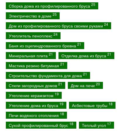
25
Сборка дома из профилированного бруса
25
Электричество в доме
24
Дом из профилированного бруса своими руками
24
Утеплитель пеноплекс
21
Баня из оцилиндрованного бревна
21
21
Минеральная плита
Отделка дома из бруса
21
Мастика резино битумная
21
Строительство фундамента для дома
21
20
Стили загородных домов
Дом на печи
19
Утепление керамзитом
19
18
Утепление дома из бруса
Асбестовые трубы
18
Печи водяного отопления
18
17
Сухой профилированный брус
Теплый угол