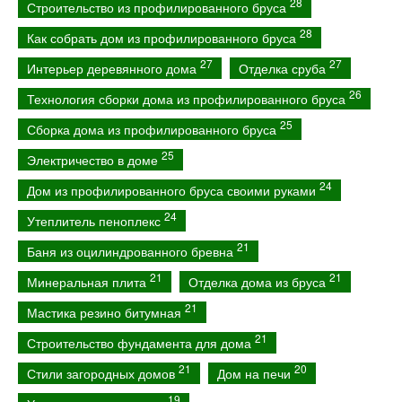
28
Строительство из профилированного бруса
28
Как собрать дом из профилированного бруса
27
27
Интерьер деревянного дома
Отделка сруба
26
Технология сборки дома из профилированного бруса
25
Сборка дома из профилированного бруса
25
Электричество в доме
24
Дом из профилированного бруса своими руками
24
Утеплитель пеноплекс
21
Баня из оцилиндрованного бревна
21
21
Минеральная плита
Отделка дома из бруса
21
Мастика резино битумная
21
Строительство фундамента для дома
21
20
Стили загородных домов
Дом на печи
19