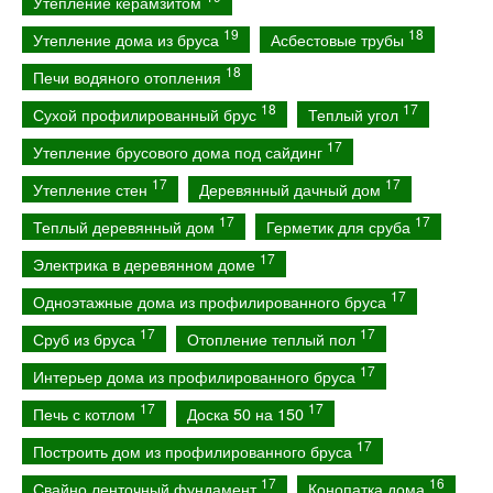
Утепление керамзитом
19
18
Утепление дома из бруса
Асбестовые трубы
18
Печи водяного отопления
18
17
Сухой профилированный брус
Теплый угол
17
Утепление брусового дома под сайдинг
17
17
Утепление стен
Деревянный дачный дом
17
17
Теплый деревянный дом
Герметик для сруба
17
Электрика в деревянном доме
17
Одноэтажные дома из профилированного бруса
17
17
Сруб из бруса
Отопление теплый пол
17
Интерьер дома из профилированного бруса
17
17
Печь с котлом
Доска 50 на 150
17
Построить дом из профилированного бруса
17
16
Свайно ленточный фундамент
Конопатка дома