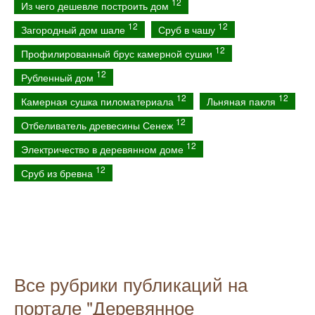
12
Из чего дешевле построить дом
12
12
Загородный дом шале
Сруб в чашу
12
Профилированный брус камерной сушки
12
Рубленный дом
12
12
Камерная сушка пиломатериала
Льняная пакля
12
Отбеливатель древесины Сенеж
12
Электричество в деревянном доме
12
Сруб из бревна
Все рубрики публикаций на
портале "Деревянное