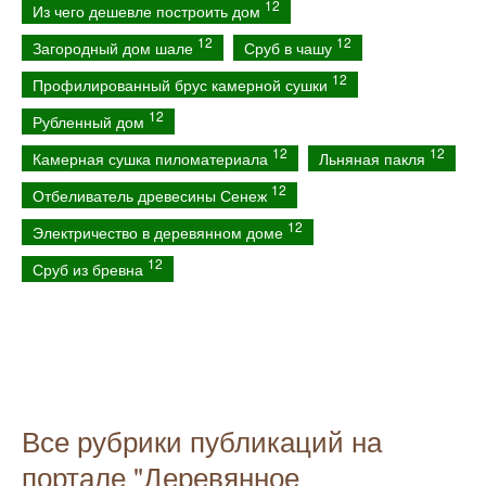
12
Из чего дешевле построить дом
12
12
Загородный дом шале
Сруб в чашу
12
Профилированный брус камерной сушки
12
Рубленный дом
12
12
Камерная сушка пиломатериала
Льняная пакля
12
Отбеливатель древесины Сенеж
12
Электричество в деревянном доме
12
Сруб из бревна
Все рубрики публикаций на
портале "Деревянное