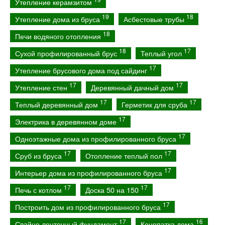
Утепление керамзитом
19
18
Утепление дома из бруса
Асбестовые трубы
18
Печи водяного отопления
18
17
Сухой профилированный брус
Теплый угол
17
Утепление брусового дома под сайдинг
17
17
Утепление стен
Деревянный дачный дом
17
17
Теплый деревянный дом
Герметик для сруба
17
Электрика в деревянном доме
17
Одноэтажные дома из профилированного бруса
17
17
Сруб из бруса
Отопление теплый пол
17
Интерьер дома из профилированного бруса
17
17
Печь с котлом
Доска 50 на 150
17
Построить дом из профилированного бруса
17
16
Свайно ленточный фундамент
Конопатка дома