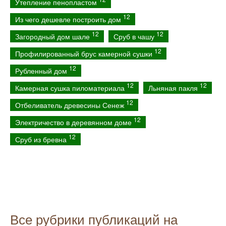
Утепление пенопластом
12
Из чего дешевле построить дом
12
12
Загородный дом шале
Сруб в чашу
12
Профилированный брус камерной сушки
12
Рубленный дом
12
12
Камерная сушка пиломатериала
Льняная пакля
12
Отбеливатель древесины Сенеж
12
Электричество в деревянном доме
12
Сруб из бревна
Все рубрики публикаций на