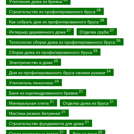
Утепление дома из бревна
28
Строительство из профилированного бруса
28
Как собрать дом из профилированного бруса
27
27
Интерьер деревянного дома
Отделка сруба
26
Технология сборки дома из профилированного бруса
25
Сборка дома из профилированного бруса
25
Электричество в доме
24
Дом из профилированного бруса своими руками
24
Утеплитель пеноплекс
21
Баня из оцилиндрованного бревна
21
21
Минеральная плита
Отделка дома из бруса
21
Мастика резино битумная
21
Строительство фундамента для дома
21
20
Стили загородных домов
Дом на печи