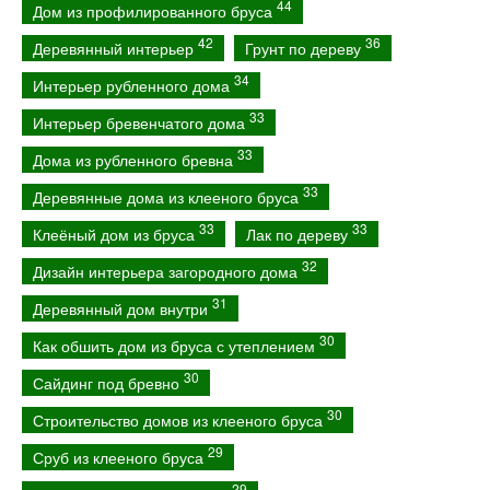
44
Дом из профилированного бруса
42
36
Деревянный интерьер
Грунт по дереву
34
Интерьер рубленного дома
33
Интерьер бревенчатого дома
33
Дома из рубленного бревна
33
Деревянные дома из клееного бруса
33
33
Клеёный дом из бруса
Лак по дереву
32
Дизайн интерьера загородного дома
31
Деревянный дом внутри
30
Как обшить дом из бруса с утеплением
30
Сайдинг под бревно
30
Строительство домов из клееного бруса
29
Сруб из клееного бруса
29