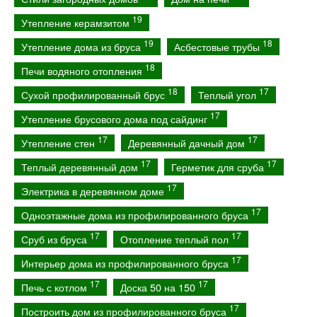
19
Утепление керамзитом
19
18
Утепление дома из бруса
Асбестовые трубы
18
Печи водяного отопления
18
17
Сухой профилированный брус
Теплый угол
17
Утепление брусового дома под сайдинг
17
17
Утепление стен
Деревянный дачный дом
17
17
Теплый деревянный дом
Герметик для сруба
17
Электрика в деревянном доме
17
Одноэтажные дома из профилированного бруса
17
17
Сруб из бруса
Отопление теплый пол
17
Интерьер дома из профилированного бруса
17
17
Печь с котлом
Доска 50 на 150
17
Построить дом из профилированного бруса