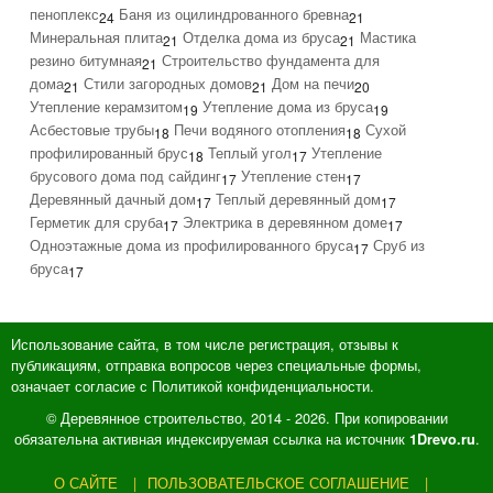
пеноплекс
Баня из оцилиндрованного бревна
24
21
Минеральная плита
Отделка дома из бруса
Мастика
21
21
резино битумная
Строительство фундамента для
21
дома
Стили загородных домов
Дом на печи
21
21
20
Утепление керамзитом
Утепление дома из бруса
19
19
Асбестовые трубы
Печи водяного отопления
Сухой
18
18
профилированный брус
Теплый угол
Утепление
18
17
брусового дома под сайдинг
Утепление стен
17
17
Деревянный дачный дом
Теплый деревянный дом
17
17
Герметик для сруба
Электрика в деревянном доме
17
17
Одноэтажные дома из профилированного бруса
Сруб из
17
бруса
17
Использование сайта, в том числе регистрация, отзывы к
публикациям, отправка вопросов через специальные формы,
означает согласие с Политикой конфиденциальности.
© Деревянное строительство, 2014 - 2026. При копировании
обязательна активная индексируемая ссылка на источник
.
1Drevo.ru
О САЙТЕ
ПОЛЬЗОВАТЕЛЬСКОЕ СОГЛАШЕНИЕ