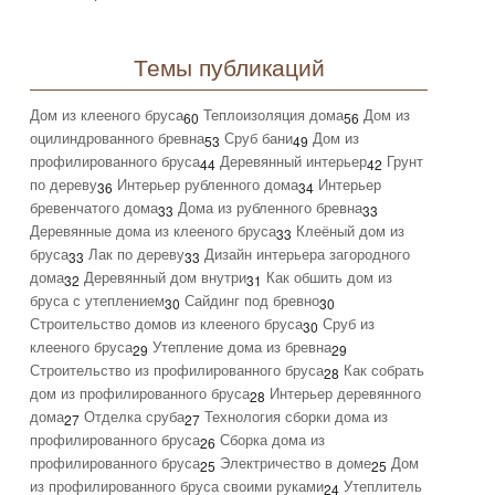
Темы публикаций
Дом из клееного бруса
Теплоизоляция дома
Дом из
60
56
оцилиндрованного бревна
Сруб бани
Дом из
53
49
профилированного бруса
Деревянный интерьер
Грунт
44
42
по дереву
Интерьер рубленного дома
Интерьер
36
34
бревенчатого дома
Дома из рубленного бревна
33
33
Деревянные дома из клееного бруса
Клеёный дом из
33
бруса
Лак по дереву
Дизайн интерьера загородного
33
33
дома
Деревянный дом внутри
Как обшить дом из
32
31
бруса с утеплением
Сайдинг под бревно
30
30
Строительство домов из клееного бруса
Сруб из
30
клееного бруса
Утепление дома из бревна
29
29
Строительство из профилированного бруса
Как собрать
28
дом из профилированного бруса
Интерьер деревянного
28
дома
Отделка сруба
Технология сборки дома из
27
27
профилированного бруса
Сборка дома из
26
профилированного бруса
Электричество в доме
Дом
25
25
из профилированного бруса своими руками
Утеплитель
24