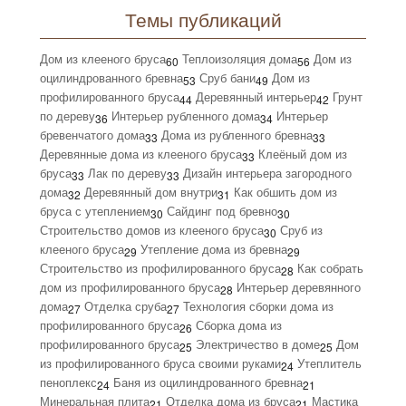
Темы публикаций
Дом из клееного бруса
Теплоизоляция дома
Дом из
60
56
оцилиндрованного бревна
Сруб бани
Дом из
53
49
профилированного бруса
Деревянный интерьер
Грунт
44
42
по дереву
Интерьер рубленного дома
Интерьер
36
34
бревенчатого дома
Дома из рубленного бревна
33
33
Деревянные дома из клееного бруса
Клеёный дом из
33
бруса
Лак по дереву
Дизайн интерьера загородного
33
33
дома
Деревянный дом внутри
Как обшить дом из
32
31
бруса с утеплением
Сайдинг под бревно
30
30
Строительство домов из клееного бруса
Сруб из
30
клееного бруса
Утепление дома из бревна
29
29
Строительство из профилированного бруса
Как собрать
28
дом из профилированного бруса
Интерьер деревянного
28
дома
Отделка сруба
Технология сборки дома из
27
27
профилированного бруса
Сборка дома из
26
профилированного бруса
Электричество в доме
Дом
25
25
из профилированного бруса своими руками
Утеплитель
24
пеноплекс
Баня из оцилиндрованного бревна
24
21
Минеральная плита
Отделка дома из бруса
Мастика
21
21