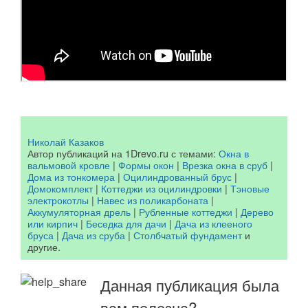
Николай Казаков
Автор публикаций на 1Drevo.ru с темами:
Окна в
вальмовой кровле
|
Формы окон
|
Врезка окна в сруб
|
Дома из тонкомера
|
Оцилиндрованный брус
|
Домокомплект
|
Коттеджи из оцилиндровки
|
Тэновые
электрокотлы
|
Навес из поликарбоната
|
Аккумуляторная дрель
|
Рубленные коттеджи
|
Дерево
или кирпич
|
Беседка для дачи
|
Дача из клееного
бруса
|
Дача из сруба
|
Столбчатый фундамент
и
другие.
Данная публикация была
вам полезна?