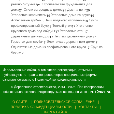
резино битумная
Строительство фундамента для
21
дома
Стили загородных домов
Дом на печи
21
21
20
Утепление керамзитом
Утепление дома из бруса
19
19
Асбестовые трубы
Печи водяного отопления
Сухой
18
18
профилированный брус
Теплый угол
Утепление
18
17
брусового дома под сайдинг
Утепление стен
17
17
Деревянный дачный дом
Теплый деревянный дом
17
17
Герметик для сруба
Электрика в деревянном доме
17
17
Одноэтажные дома из профилированного бруса
Сруб из
17
бруса
17
Использование сайта, в том числе регистрация, отзывы к
публикациям, отправка вопросов через специальные формы,
означает согласие с Политикой конфиденциальности.
© Деревянное строительство, 2014 - 2026. При копировании
обязательна активная индексируемая ссылка на источник
.
1Drevo.ru
О САЙТЕ
ПОЛЬЗОВАТЕЛЬСКОЕ СОГЛАШЕНИЕ
ПОЛИТИКА КОНФИДЕНЦИАЛЬНОСТИ
КОНТАКТЫ
КАРТА САЙТА