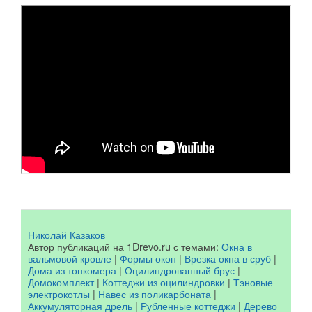
Николай Казаков
Автор публикаций на 1Drevo.ru с темами:
Окна в
вальмовой кровле
|
Формы окон
|
Врезка окна в сруб
|
Дома из тонкомера
|
Оцилиндрованный брус
|
Домокомплект
|
Коттеджи из оцилиндровки
|
Тэновые
электрокотлы
|
Навес из поликарбоната
|
Аккумуляторная дрель
|
Рубленные коттеджи
|
Дерево