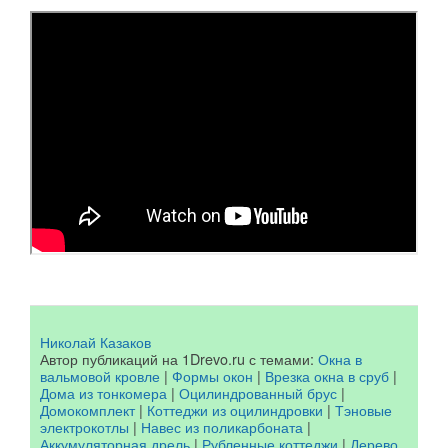
Николай Казаков
Автор публикаций на 1Drevo.ru с темами:
Окна в
вальмовой кровле
|
Формы окон
|
Врезка окна в сруб
|
Дома из тонкомера
|
Оцилиндрованный брус
|
Домокомплект
|
Коттеджи из оцилиндровки
|
Тэновые
электрокотлы
|
Навес из поликарбоната
|
Аккумуляторная дрель
|
Рубленные коттеджи
|
Дерево