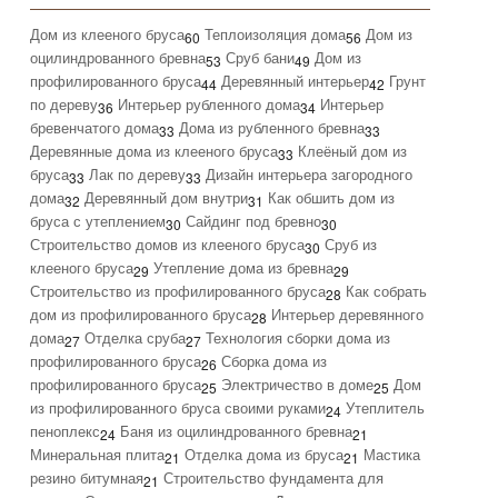
Дом из клееного бруса
Теплоизоляция дома
Дом из
60
56
оцилиндрованного бревна
Сруб бани
Дом из
53
49
профилированного бруса
Деревянный интерьер
Грунт
44
42
по дереву
Интерьер рубленного дома
Интерьер
36
34
бревенчатого дома
Дома из рубленного бревна
33
33
Деревянные дома из клееного бруса
Клеёный дом из
33
бруса
Лак по дереву
Дизайн интерьера загородного
33
33
дома
Деревянный дом внутри
Как обшить дом из
32
31
бруса с утеплением
Сайдинг под бревно
30
30
Строительство домов из клееного бруса
Сруб из
30
клееного бруса
Утепление дома из бревна
29
29
Строительство из профилированного бруса
Как собрать
28
дом из профилированного бруса
Интерьер деревянного
28
дома
Отделка сруба
Технология сборки дома из
27
27
профилированного бруса
Сборка дома из
26
профилированного бруса
Электричество в доме
Дом
25
25
из профилированного бруса своими руками
Утеплитель
24
пеноплекс
Баня из оцилиндрованного бревна
24
21
Минеральная плита
Отделка дома из бруса
Мастика
21
21
резино битумная
Строительство фундамента для
21