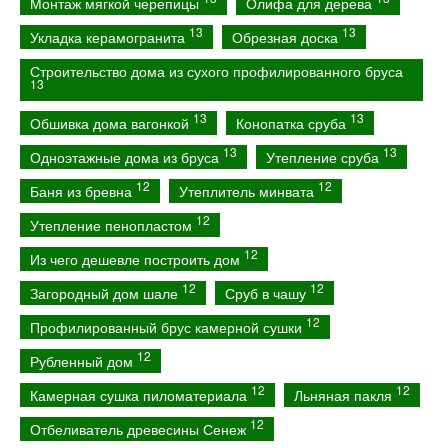
Монтаж мягкой черепицы
Олифа для дерева
13
13
Укладка керамогранита
Обрезная доска
Строительство дома из сухого профилированного бруса
13
13
13
Обшивка дома вагонкой
Конопатка сруба
13
13
Одноэтажные дома из бруса
Утепление сруба
12
12
Баня из бревна
Утеплитель минвата
12
Утепление пенопластом
12
Из чего дешевле построить дом
12
12
Загородный дом шале
Сруб в чашу
12
Профилированный брус камерной сушки
12
Рубленный дом
12
12
Камерная сушка пиломатериала
Льняная пакля
12
Отбеливатель древесины Сенеж