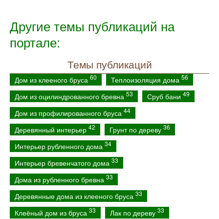
Другие темы публикаций на
портале:
Темы публикаций
60
56
Дом из клееного бруса
Теплоизоляция дома
53
49
Дом из оцилиндрованного бревна
Сруб бани
44
Дом из профилированного бруса
42
36
Деревянный интерьер
Грунт по дереву
34
Интерьер рубленного дома
33
Интерьер бревенчатого дома
33
Дома из рубленного бревна
33
Деревянные дома из клееного бруса
33
33
Клеёный дом из бруса
Лак по дереву