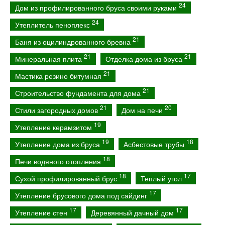
24
Дом из профилированного бруса своими руками
24
Утеплитель пеноплекс
21
Баня из оцилиндрованного бревна
21
21
Минеральная плита
Отделка дома из бруса
21
Мастика резино битумная
21
Строительство фундамента для дома
21
20
Стили загородных домов
Дом на печи
19
Утепление керамзитом
19
18
Утепление дома из бруса
Асбестовые трубы
18
Печи водяного отопления
18
17
Сухой профилированный брус
Теплый угол
17
Утепление брусового дома под сайдинг
17
17
Утепление стен
Деревянный дачный дом