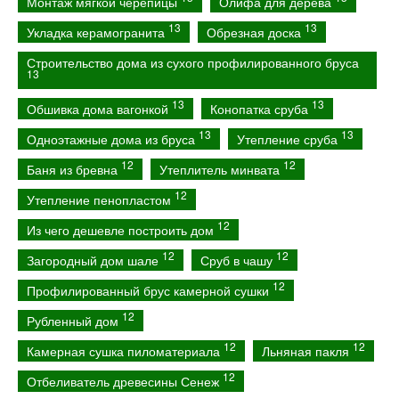
Монтаж мягкой черепицы
Олифа для дерева
13
13
Укладка керамогранита
Обрезная доска
Строительство дома из сухого профилированного бруса
13
13
13
Обшивка дома вагонкой
Конопатка сруба
13
13
Одноэтажные дома из бруса
Утепление сруба
12
12
Баня из бревна
Утеплитель минвата
12
Утепление пенопластом
12
Из чего дешевле построить дом
12
12
Загородный дом шале
Сруб в чашу
12
Профилированный брус камерной сушки
12
Рубленный дом
12
12
Камерная сушка пиломатериала
Льняная пакля
12
Отбеливатель древесины Сенеж