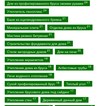
24
Дом из профилированного бруса своими руками
24
Утеплитель пеноплекс
21
Баня из оцилиндрованного бревна
21
21
Минеральная плита
Отделка дома из бруса
21
Мастика резино битумная
21
Строительство фундамента для дома
21
20
Стили загородных домов
Дом на печи
19
Утепление керамзитом
19
18
Утепление дома из бруса
Асбестовые трубы
18
Печи водяного отопления
18
17
Сухой профилированный брус
Теплый угол
17
Утепление брусового дома под сайдинг
17
17
Утепление стен
Деревянный дачный дом