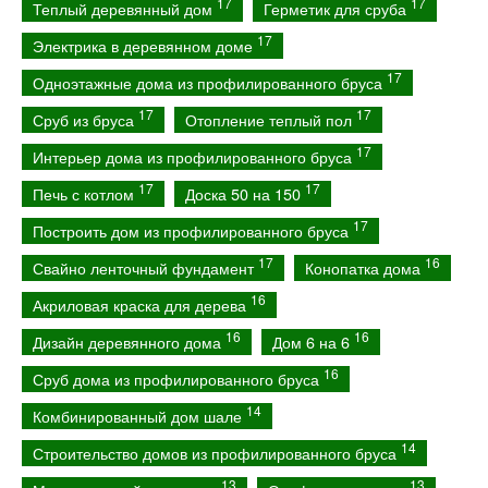
17
17
Теплый деревянный дом
Герметик для сруба
17
Электрика в деревянном доме
17
Одноэтажные дома из профилированного бруса
17
17
Сруб из бруса
Отопление теплый пол
17
Интерьер дома из профилированного бруса
17
17
Печь с котлом
Доска 50 на 150
17
Построить дом из профилированного бруса
17
16
Свайно ленточный фундамент
Конопатка дома
16
Акриловая краска для дерева
16
16
Дизайн деревянного дома
Дом 6 на 6
16
Сруб дома из профилированного бруса
14
Комбинированный дом шале
14
Строительство домов из профилированного бруса
13
13