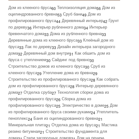
Дом из клееного бруса
Теплоизоляция дома
Дом из
60
56
оцилиндрованного бревна
Сруб бани
Дом из
53
49
профилированного бруса
Деревянный интерьер
Грунт
44
42
по дереву
Интерьер рубленного дома
Интерьер
36
34
бревенчатого дома
Дома из рубленного бревна
33
33
Деревянные дома из клееного бруса
Клеёный дом из
33
бруса
Лак по дереву
Дизайн интерьера загородного
33
33
дома
Деревянный дом внутри
Как обшить дом из
32
31
бруса с утеплением
Сайдинг под бревно
30
30
Строительство домов из клееного бруса
Сруб из
30
клееного бруса
Утепление дома из бревна
29
29
Строительство из профилированного бруса
Как собрать
28
дом из профилированного бруса
Интерьер деревянного
28
дома
Отделка сруба
Технология сборки дома из
27
27
профилированного бруса
Сборка дома из
26
профилированного бруса
Электричество в доме
Дом
25
25
из профилированного бруса своими руками
Утеплитель
24
пеноплекс
Баня из оцилиндрованного бревна
24
21
Минеральная плита
Отделка дома из бруса
Мастика
21
21
резино битумная
Строительство фундамента для
21
дома
Стили загородных домов
Дом на печи
21
21
20