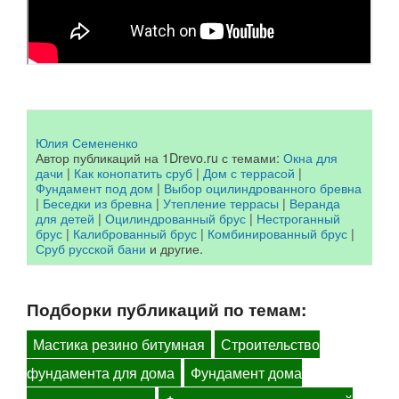
Юлия Семененко
Автор публикаций на 1Drevo.ru с темами:
Окна для
дачи
|
Как конопатить сруб
|
Дом с террасой
|
Фундамент под дом
|
Выбор оцилиндрованного бревна
|
Беседки из бревна
|
Утепление террасы
|
Веранда
для детей
|
Оцилиндрованный брус
|
Нестроганный
брус
|
Калиброванный брус
|
Комбинированный брус
|
Сруб русской бани
и другие.
Подборки публикаций по темам:
Мастика резино битумная
Строительство
фундамента для дома
Фундамент дома