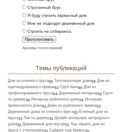
Строганный брус
Я буду строить каркасный дом
Мне не подходит деревянный дом
Строить не собираюсь
Архивы голосований
Темы публикаций
Дом из клееного бруса
Теплоизоляция дома
Дом из
60
56
оцилиндрованного бревна
Сруб бани
Дом из
53
49
профилированного бруса
Деревянный интерьер
Грунт
44
42
по дереву
Интерьер рубленного дома
Интерьер
36
34
бревенчатого дома
Дома из рубленного бревна
33
33
Деревянные дома из клееного бруса
Клеёный дом из
33
бруса
Лак по дереву
Дизайн интерьера загородного
33
33
дома
Деревянный дом внутри
Как обшить дом из
32
31
бруса с утеплением
Сайдинг под бревно
30
30