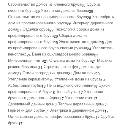
Строительство домов из клееного бруса
Сруб из
30
клееного бруса
Утепление дома из бревна
29
29
Строительство из профилированного бруса
Как собрать
28
дом из профилированного бруса
Интерьер деревянного
28
дома
Отделка сруба
Технология сборки дома из
27
27
профилированного бруса
Сборка дома из
26
профилированного бруса
Электричество в доме
Дом
25
25
из профилированного бруса своими руками
Утеплитель
24
пеноплекс
Баня из оцилиндрованного бревна
24
21
Минеральная плита
Отделка дома из бруса
Мастика
21
21
резино битумная
Строительство фундамента для
21
дома
Стили загородных домов
Дом на печи
21
21
20
Утепление керамзитом
Утепление дома из бруса
19
19
Асбестовые трубы
Печи водяного отопления
Сухой
18
18
профилированный брус
Теплый угол
Утепление
18
17
брусового дома под сайдинг
Утепление стен
17
17
Деревянный дачный дом
Теплый деревянный дом
17
17
Герметик для сруба
Электрика в деревянном доме
17
17
Одноэтажные дома из профилированного бруса
Сруб из
17
бруса
17