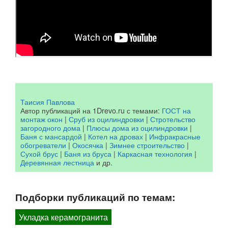
Таисия Павлова
Автор публикаций на 1Drevo.ru с темами:
ГОСТ на
монтаж окон
|
Сруб из оцилиндровки
|
Стротельство
загородного дома
|
Плюсы дома из оцилиндровки
|
Баня с мансардой
|
Котел на дровах
|
Инфракрасные
обогреватели
|
Окосячка
|
Зимнее строительство
|
Сухой брус
|
Баня из бруса
|
Каркасная технология
|
Деревянная лестница
и др.
Подборки публикаций по темам:
Укладка керамогранита