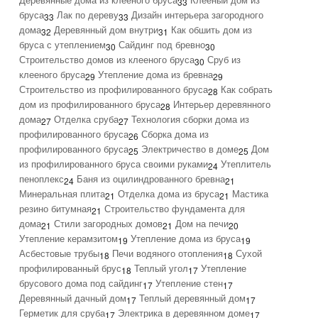
33
бруса
Лак по дереву
Дизайн интерьера загородного
33
33
дома
Деревянный дом внутри
Как обшить дом из
32
31
бруса с утеплением
Сайдинг под бревно
30
30
Строительство домов из клееного бруса
Сруб из
30
клееного бруса
Утепление дома из бревна
29
29
Строительство из профилированного бруса
Как собрать
28
дом из профилированного бруса
Интерьер деревянного
28
дома
Отделка сруба
Технология сборки дома из
27
27
профилированного бруса
Сборка дома из
26
профилированного бруса
Электричество в доме
Дом
25
25
из профилированного бруса своими руками
Утеплитель
24
пеноплекс
Баня из оцилиндрованного бревна
24
21
Минеральная плита
Отделка дома из бруса
Мастика
21
21
резино битумная
Строительство фундамента для
21
дома
Стили загородных домов
Дом на печи
21
21
20
Утепление керамзитом
Утепление дома из бруса
19
19
Асбестовые трубы
Печи водяного отопления
Сухой
18
18
профилированный брус
Теплый угол
Утепление
18
17
брусового дома под сайдинг
Утепление стен
17
17
Деревянный дачный дом
Теплый деревянный дом
17
17
Герметик для сруба
Электрика в деревянном доме
17
17