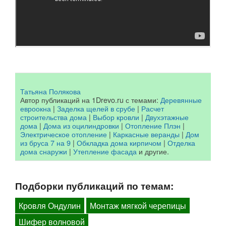
Татьяна Полякова
Автор публикаций на 1Drevo.ru с темами:
Деревянные
евроокна
|
Заделка щелей в срубе
|
Расчет
строительства дома
|
Выбор кровли
|
Двухэтажные
дома
|
Дома из оцилиндровки
|
Отопление Плэн
|
Электрическое отопление
|
Каркасные веранды
|
Дом
из бруса 7 на 9
|
Обкладка дома кирпичом
|
Отделка
дома снаружи
|
Утепление фасада
и другие.
Подборки публикаций по темам:
Кровля Ондулин
Монтаж мягкой черепицы
Шифер волновой