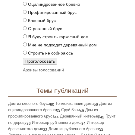
Оцилиндрованное бревно
Профилированный брус
Клееный брус
Строганный брус
Я буду строить каркасный дом
Мне не подходит деревянный дом
Строить не собираюсь
Архивы голосований
Темы публикаций
Дом из клееного бруса
Теплоизоляция дома
Дом из
60
56
оцилиндрованного бревна
Сруб бани
Дом из
53
49
профилированного бруса
Деревянный интерьер
Грунт
44
42
по дереву
Интерьер рубленного дома
Интерьер
36
34
бревенчатого дома
Дома из рубленного бревна
33
33
Деревянные дома из клееного бруса
Клеёный дом из