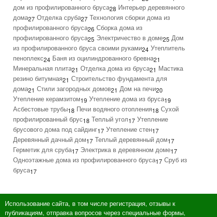
дом из профилированного бруса
Интерьер деревянного
28
дома
Отделка сруба
Технология сборки дома из
27
27
профилированного бруса
Сборка дома из
26
профилированного бруса
Электричество в доме
Дом
25
25
из профилированного бруса своими руками
Утеплитель
24
пеноплекс
Баня из оцилиндрованного бревна
24
21
Минеральная плита
Отделка дома из бруса
Мастика
21
21
резино битумная
Строительство фундамента для
21
дома
Стили загородных домов
Дом на печи
21
21
20
Утепление керамзитом
Утепление дома из бруса
19
19
Асбестовые трубы
Печи водяного отопления
Сухой
18
18
профилированный брус
Теплый угол
Утепление
18
17
брусового дома под сайдинг
Утепление стен
17
17
Деревянный дачный дом
Теплый деревянный дом
17
17
Герметик для сруба
Электрика в деревянном доме
17
17
Одноэтажные дома из профилированного бруса
Сруб из
17
бруса
17
Использование сайта, в том числе регистрация, отзывы к
публикациям, отправка вопросов через специальные формы,