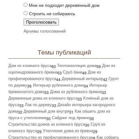
Мне не подходит деревянный дом
Строить не собираюсь
Архивы голосований
Темы публикаций
Дом из клееного бруса
Теплоизоляция дома
Дом из
60
56
оцилиндрованного бревна
Сруб бани
Дом из
53
49
профилированного бруса
Деревянный интерьер
Грунт
44
42
по дереву
Интерьер рубленного дома
Интерьер
36
34
бревенчатого дома
Дома из рубленного бревна
33
33
Деревянные дома из клееного бруса
Клеёный дом из
33
бруса
Лак по дереву
Дизайн интерьера загородного
33
33
дома
Деревянный дом внутри
Как обшить дом из
32
31
бруса с утеплением
Сайдинг под бревно
30
30
Строительство домов из клееного бруса
Сруб из
30
клееного бруса
Утепление дома из бревна
29
29
Строительство из профилированного бруса
Как собрать
28