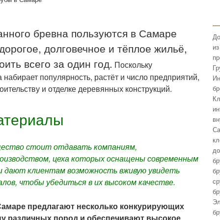
анного бревна пользуются в Самаре
До
дорогое, долговечное и тёплое жильё,
из
пр
ить всего за один год.
Поскольку
Гр
 набирает популярность, растёт и число предприятий,
Ин
оительству и отделке деревянных конструкций.
бр
Кл
ин
атериалы
вн
Са
кл
щество стоит отдавать компаниям,
до
оизводством, цеха которых оснащены современным
бр
ии дают клиентам возможность вживую увидеть
бр
лов, чтобы убедиться в их высоком качестве.
ср
бр
Эл
Самаре предлагают несколько конкурирующих
бр
ну различных пород и обеспечивают высокое