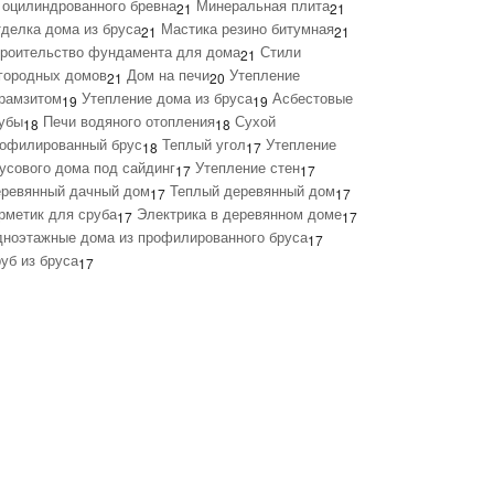
 оцилиндрованного бревна
Минеральная плита
21
21
делка дома из бруса
Мастика резино битумная
21
21
роительство фундамента для дома
Стили
21
городных домов
Дом на печи
Утепление
21
20
рамзитом
Утепление дома из бруса
Асбестовые
19
19
убы
Печи водяного отопления
Сухой
18
18
офилированный брус
Теплый угол
Утепление
18
17
усового дома под сайдинг
Утепление стен
17
17
ревянный дачный дом
Теплый деревянный дом
17
17
рметик для сруба
Электрика в деревянном доме
17
17
ноэтажные дома из профилированного бруса
17
уб из бруса
17