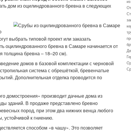
из
ать дом из оцилиндрованного бревна в следующих
От
Ст
за
ке
о
тр
гут выбрать типовой проект или заказать
пр
бр
ть оцилиндрованного бревна в Самаре начинается от
Де
я толщина бревна – 18–20 см).
Ге
зведение домов в базовой комплектации с черновой
Од
Ср
, стропильная система с обрешёткой, бревенчатые
ытий. Дополнительная отделка проводится по
го домостроения» производит дачные дома из
иды зданий. В продаже представлено бревно
ревесных пород, при этом два нижних венца любого
, устойчивой к гниению.
ествляется способом «в чашу». Это позволяет