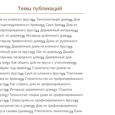
Темы публикаций
м из клееного бруса
Теплоизоляция дома
Дом
60
56
 оцилиндрованного бревна
Сруб бани
Дом из
53
49
офилированного бруса
Деревянный интерьер
44
42
унт по дереву
Интерьер рубленного дома
36
34
терьер бревенчатого дома
Дома из рубленного
33
евна
Деревянные дома из клееного бруса
33
33
еёный дом из бруса
Лак по дереву
Дизайн
33
33
терьера загородного дома
Деревянный дом
32
утри
Как обшить дом из бруса с утеплением
31
30
йдинг под бревно
Строительство домов из
30
ееного бруса
Сруб из клееного бруса
Утепление
30
29
ма из бревна
Строительство из профилированного
29
уса
Как собрать дом из профилированного
28
уса
Интерьер деревянного дома
Отделка
28
27
уба
Технология сборки дома из профилированного
27
уса
Сборка дома из профилированного бруса
26
25
ектричество в доме
Дом из профилированного
25
уса своими руками
Утеплитель пеноплекс
Баня
24
24