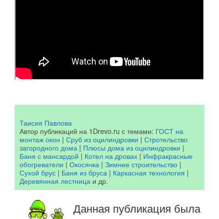
Таисия Павлова
Автор публикаций на 1Drevo.ru с темами:
ГОСТ на
монтаж окон
|
Сруб из оцилиндровки
|
Стротельство
загородного дома
|
Плюсы дома из оцилиндровки
|
Баня с мансардой
|
Котел на дровах
|
Инфракрасные
обогреватели
|
Окосячка
|
Зимнее строительство
|
Сухой брус
|
Баня из бруса
|
Каркасная технология
|
Деревянная лестница
и др.
Данная публикация была