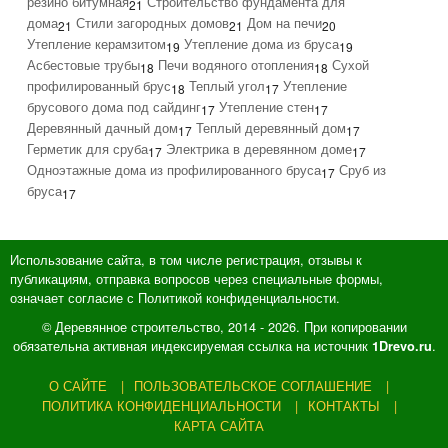
резино битумная
Строительство фундамента для
21
дома
Стили загородных домов
Дом на печи
21
21
20
Утепление керамзитом
Утепление дома из бруса
19
19
Асбестовые трубы
Печи водяного отопления
Сухой
18
18
профилированный брус
Теплый угол
Утепление
18
17
брусового дома под сайдинг
Утепление стен
17
17
Деревянный дачный дом
Теплый деревянный дом
17
17
Герметик для сруба
Электрика в деревянном доме
17
17
Одноэтажные дома из профилированного бруса
Сруб из
17
бруса
17
Использование сайта, в том числе регистрация, отзывы к
публикациям, отправка вопросов через специальные формы,
означает согласие с Политикой конфиденциальности.
© Деревянное строительство, 2014 - 2026. При копировании
обязательна активная индексируемая ссылка на источник
.
1Drevo.ru
О САЙТЕ
ПОЛЬЗОВАТЕЛЬСКОЕ СОГЛАШЕНИЕ
ПОЛИТИКА КОНФИДЕНЦИАЛЬНОСТИ
КОНТАКТЫ
КАРТА САЙТА