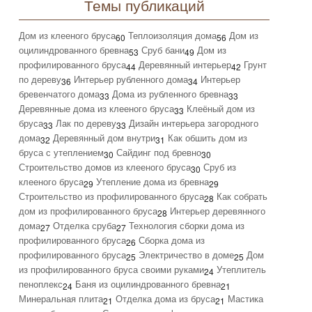
Темы публикаций
Дом из клееного бруса
Теплоизоляция дома
Дом из
60
56
оцилиндрованного бревна
Сруб бани
Дом из
53
49
профилированного бруса
Деревянный интерьер
Грунт
44
42
по дереву
Интерьер рубленного дома
Интерьер
36
34
бревенчатого дома
Дома из рубленного бревна
33
33
Деревянные дома из клееного бруса
Клеёный дом из
33
бруса
Лак по дереву
Дизайн интерьера загородного
33
33
дома
Деревянный дом внутри
Как обшить дом из
32
31
бруса с утеплением
Сайдинг под бревно
30
30
Строительство домов из клееного бруса
Сруб из
30
клееного бруса
Утепление дома из бревна
29
29
Строительство из профилированного бруса
Как собрать
28
дом из профилированного бруса
Интерьер деревянного
28
дома
Отделка сруба
Технология сборки дома из
27
27
профилированного бруса
Сборка дома из
26
профилированного бруса
Электричество в доме
Дом
25
25
из профилированного бруса своими руками
Утеплитель
24
пеноплекс
Баня из оцилиндрованного бревна
24
21
Минеральная плита
Отделка дома из бруса
Мастика
21
21