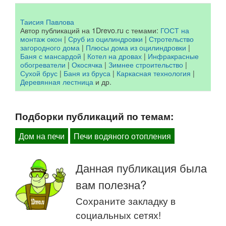
Таисия Павлова
Автор публикаций на 1Drevo.ru с темами:
ГОСТ на
монтаж окон
|
Сруб из оцилиндровки
|
Стротельство
загородного дома
|
Плюсы дома из оцилиндровки
|
Баня с мансардой
|
Котел на дровах
|
Инфракрасные
обогреватели
|
Окосячка
|
Зимнее строительство
|
Сухой брус
|
Баня из бруса
|
Каркасная технология
|
Деревянная лестница
и др.
Подборки публикаций по темам:
Дом на печи
Печи водяного отопления
Данная публикация была
вам полезна?
Сохраните закладку в
социальных сетях!