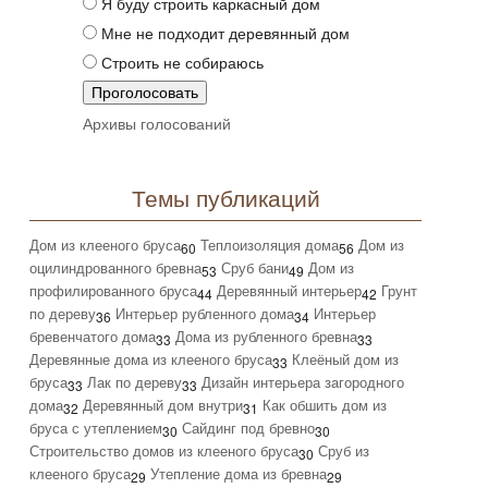
Я буду строить каркасный дом
Мне не подходит деревянный дом
Строить не собираюсь
Архивы голосований
Темы публикаций
Дом из клееного бруса
Теплоизоляция дома
Дом из
60
56
оцилиндрованного бревна
Сруб бани
Дом из
53
49
профилированного бруса
Деревянный интерьер
Грунт
44
42
по дереву
Интерьер рубленного дома
Интерьер
36
34
бревенчатого дома
Дома из рубленного бревна
33
33
Деревянные дома из клееного бруса
Клеёный дом из
33
бруса
Лак по дереву
Дизайн интерьера загородного
33
33
дома
Деревянный дом внутри
Как обшить дом из
32
31
бруса с утеплением
Сайдинг под бревно
30
30
Строительство домов из клееного бруса
Сруб из
30
клееного бруса
Утепление дома из бревна
29
29