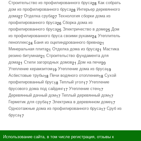
Строительство из профилированного бруса
Как собрать
28
дом из профилированного бруса
Интерьер деревянного
28
дома
Отделка сруба
Технология сборки дома из
27
27
профилированного бруса
Сборка дома из
26
профилированного бруса
Электричество в доме
Дом
25
25
из профилированного бруса своими руками
Утеплитель
24
пеноплекс
Баня из оцилиндрованного бревна
24
21
Минеральная плита
Отделка дома из бруса
Мастика
21
21
резино битумная
Строительство фундамента для
21
дома
Стили загородных домов
Дом на печи
21
21
20
Утепление керамзитом
Утепление дома из бруса
19
19
Асбестовые трубы
Печи водяного отопления
Сухой
18
18
профилированный брус
Теплый угол
Утепление
18
17
брусового дома под сайдинг
Утепление стен
17
17
Деревянный дачный дом
Теплый деревянный дом
17
17
Герметик для сруба
Электрика в деревянном доме
17
17
Одноэтажные дома из профилированного бруса
Сруб из
17
бруса
17
Использование сайта, в том числе регистрация, отзывы к