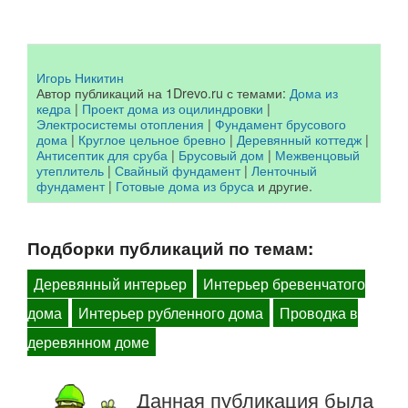
Игорь Никитин
Автор публикаций на 1Drevo.ru с темами:
Дома из
кедра
|
Проект дома из оцилиндровки
|
Электросистемы отопления
|
Фундамент брусового
дома
|
Круглое цельное бревно
|
Деревянный коттедж
|
Антисептик для сруба
|
Брусовый дом
|
Межвенцовый
утеплитель
|
Свайный фундамент
|
Ленточный
фундамент
|
Готовые дома из бруса
и другие.
Подборки публикаций по темам:
Деревянный интерьер
Интерьер бревенчатого
дома
Интерьер рубленного дома
Проводка в
деревянном доме
Данная публикация была