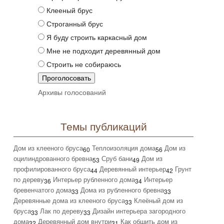
Клееный брус
Строганный брус
Я буду строить каркасный дом
Мне не подходит деревянный дом
Строить не собираюсь
Архивы голосований
Темы публикаций
Дом из клееного бруса
Теплоизоляция дома
Дом из
60
56
оцилиндрованного бревна
Сруб бани
Дом из
53
49
профилированного бруса
Деревянный интерьер
Грунт
44
42
по дереву
Интерьер рубленного дома
Интерьер
36
34
бревенчатого дома
Дома из рубленного бревна
33
33
Деревянные дома из клееного бруса
Клеёный дом из
33
бруса
Лак по дереву
Дизайн интерьера загородного
33
33
дома
Деревянный дом внутри
Как обшить дом из
32
31