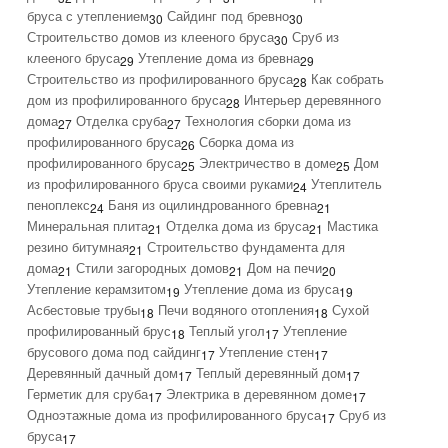
бруса с утеплением
Сайдинг под бревно
30
30
Строительство домов из клееного бруса
Сруб из
30
клееного бруса
Утепление дома из бревна
29
29
Строительство из профилированного бруса
Как собрать
28
дом из профилированного бруса
Интерьер деревянного
28
дома
Отделка сруба
Технология сборки дома из
27
27
профилированного бруса
Сборка дома из
26
профилированного бруса
Электричество в доме
Дом
25
25
из профилированного бруса своими руками
Утеплитель
24
пеноплекс
Баня из оцилиндрованного бревна
24
21
Минеральная плита
Отделка дома из бруса
Мастика
21
21
резино битумная
Строительство фундамента для
21
дома
Стили загородных домов
Дом на печи
21
21
20
Утепление керамзитом
Утепление дома из бруса
19
19
Асбестовые трубы
Печи водяного отопления
Сухой
18
18
профилированный брус
Теплый угол
Утепление
18
17
брусового дома под сайдинг
Утепление стен
17
17
Деревянный дачный дом
Теплый деревянный дом
17
17
Герметик для сруба
Электрика в деревянном доме
17
17
Одноэтажные дома из профилированного бруса
Сруб из
17
бруса
17