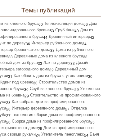
Темы публикаций
м из клееного бруса
Теплоизоляция дома
Дом
60
56
 оцилиндрованного бревна
Сруб бани
Дом из
53
49
офилированного бруса
Деревянный интерьер
44
42
унт по дереву
Интерьер рубленного дома
36
34
терьер бревенчатого дома
Дома из рубленного
33
евна
Деревянные дома из клееного бруса
33
33
еёный дом из бруса
Лак по дереву
Дизайн
33
33
терьера загородного дома
Деревянный дом
32
утри
Как обшить дом из бруса с утеплением
31
30
йдинг под бревно
Строительство домов из
30
ееного бруса
Сруб из клееного бруса
Утепление
30
29
ма из бревна
Строительство из профилированного
29
уса
Как собрать дом из профилированного
28
уса
Интерьер деревянного дома
Отделка
28
27
уба
Технология сборки дома из профилированного
27
уса
Сборка дома из профилированного бруса
26
25
ектричество в доме
Дом из профилированного
25
уса своими руками
Утеплитель пеноплекс
Баня
24
24