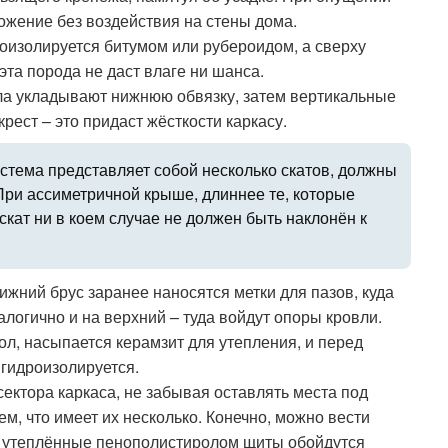
ожение без воздействия на стены дома.
оизолируется битумом или рубероидом, а сверху
эта порода не даст влаге ни шанса.
ала укладывают нижнюю обвязку, затем вертикальные
рест – это придаст жёсткости каркасу.
истема представляет собой несколько скатов, должны
При ассиметричной крыше, длиннее те, которые
кат ни в коем случае не должен быть наклонён к
ижний брус заранее наносятся метки для пазов, куда
алогично и на верхний – туда войдут опоры кровли.
ол, насыпается керамзит для утепления, и перед
 гидроизолируется.
ектора каркаса, не забывая оставлять места под
м, что имеет их несколько. Конечно, можно вести
но утеплённые пенополистиролом щиты обойдутся