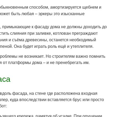
 обыкновенным способом, амортизируется щебнем и
может быть любая – эркеры это изысканные
, примыкающие к фасаду дома не должны доходить до
стить слияния при заливке, котлован преграждают
вания и съёма древесины, останется необходимый
пеной. Она будет играть роль ещё и утеплителя.
проблемы не возникает. Но строителям важно помнить
я от платформы дома – и не пренебрегать им.
аса
вдоль фасада, на стене где расположена входная
лер, куда впоследствии вставляется брус или просто
бот:
ьзящего крепежа, памятуя об усадке. При опущении