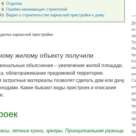
Отделка
Ошибки начинающих строителей
Видео о строительстве каркасной пристройки к дому
До
из
пр
Гр
Ин
ному жилому объекту получили
бр
Кл
иональные объяснения – увеличение жилой площади,
ин
ха, облагораживание придомовой территории.
вн
 затратные материалы позволят сделать дом или дачу
Са
кл
ходами. Какие бывают виды пристроек и описание
до
е.
бр
бр
роек
ср
бр
Эл
асы, летние кухни, эркеры. Принципиальная разница
бр