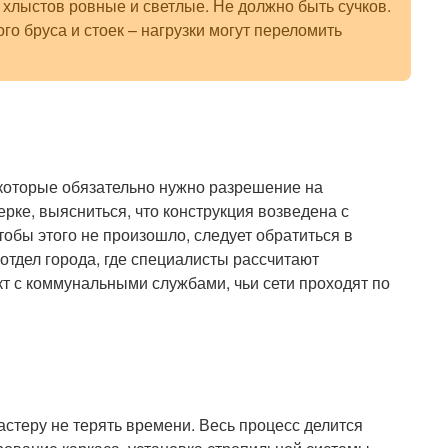
 хлыстов ровные и светлые. Не должно быть сучков.
го бруса и стоек – нагрузки могут переломить
а которые обязательно нужно разрешение на
рке, выясниться, что конструкция возведена с
тобы этого не произошло, следует обратиться в
отдел города, где специалисты рассчитают
т с коммунальными службами, чьи сети проходят по
стеру не терять времени. Весь процесс делится