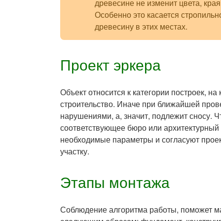
древесине не изменит цвета, края
Особенно это касается стропильно
древесину в этих местах.
Проект эркера
Объект относится к категории построек, н
строительство. Иначе при ближайшей прове
нарушениями, а, значит, подлежит сносу. Ч
соответствующее бюро или архитектурный 
необходимые параметры и согласуют проек
участку.
Этапы монтажа
Соблюдение алгоритма работы, поможет ма