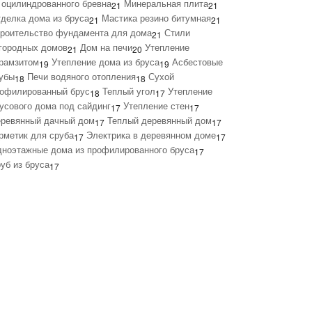
 оцилиндрованного бревна
Минеральная плита
21
21
делка дома из бруса
Мастика резино битумная
21
21
роительство фундамента для дома
Стили
21
городных домов
Дом на печи
Утепление
21
20
рамзитом
Утепление дома из бруса
Асбестовые
19
19
убы
Печи водяного отопления
Сухой
18
18
офилированный брус
Теплый угол
Утепление
18
17
усового дома под сайдинг
Утепление стен
17
17
ревянный дачный дом
Теплый деревянный дом
17
17
рметик для сруба
Электрика в деревянном доме
17
17
ноэтажные дома из профилированного бруса
17
уб из бруса
17