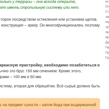
олько у террасы – она всегда открыта,
из
От
жет иметь стропильную систему или нет.
Ст
за
торон посредством остекления или установки щитов.
ке
 конструкция – эркер. Он многофункционален, поэтому
тр
пр
бр
Де
Ге
Од
Ср
каркасную пристройку, необходимо позаботиться о
чно это брус 150 мм сечением. Кроме этого,
ами – 100 мм и 50 мм.
истему, вторая для обрешётки. Всё сырьё должно быть
с на предмет сухости – капля йода при выдержанной