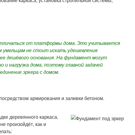
ование каркаса, установка стропильной системы,
отличаться от платформы дома. Это учитывается
м умельцам не стоит искать удешевления
лее дешёвого основания. На фундамент могут
но и нагрузка дома, поэтому главной задачей
динение эркера с домом.
посредством армирования и заливки бетоном.
дке деревянного каркаса,
е произойдёт, как и
лать: