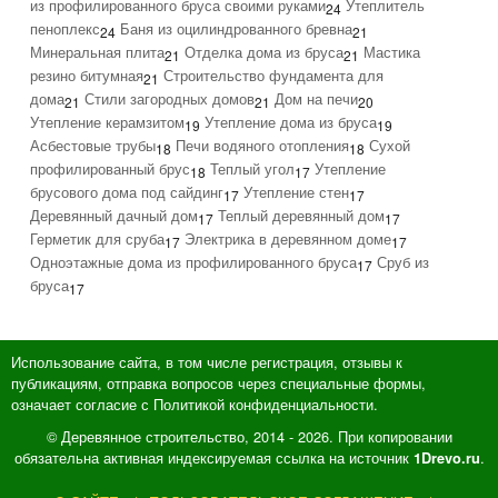
из профилированного бруса своими руками
Утеплитель
24
пеноплекс
Баня из оцилиндрованного бревна
24
21
Минеральная плита
Отделка дома из бруса
Мастика
21
21
резино битумная
Строительство фундамента для
21
дома
Стили загородных домов
Дом на печи
21
21
20
Утепление керамзитом
Утепление дома из бруса
19
19
Асбестовые трубы
Печи водяного отопления
Сухой
18
18
профилированный брус
Теплый угол
Утепление
18
17
брусового дома под сайдинг
Утепление стен
17
17
Деревянный дачный дом
Теплый деревянный дом
17
17
Герметик для сруба
Электрика в деревянном доме
17
17
Одноэтажные дома из профилированного бруса
Сруб из
17
бруса
17
Использование сайта, в том числе регистрация, отзывы к
публикациям, отправка вопросов через специальные формы,
означает согласие с Политикой конфиденциальности.
© Деревянное строительство, 2014 - 2026. При копировании
обязательна активная индексируемая ссылка на источник
.
1Drevo.ru