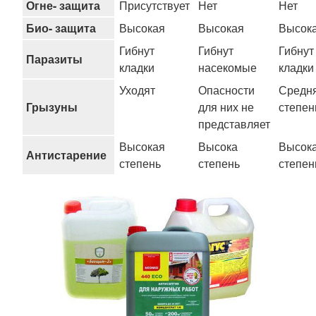
Огне- защита
Присутствует
Нет
Нет
Био- защита
Высокая
Высокая
Высок
Гибнут
Гибнут
Гибнут
Паразиты
кладки
насекомые
кладки
Уходят
Опасности
Средн
Грызуны
для них не
степен
представляет
Высокая
Высока
Высок
Антистарение
степень
степень
степен