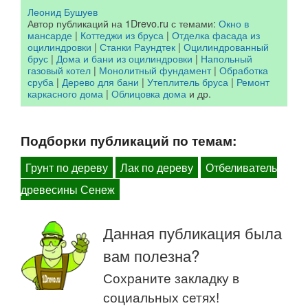
Леонид Бушуев
Автор публикаций на 1Drevo.ru с темами:
Окно в
мансарде
|
Коттеджи из бруса
|
Отделка фасада из
оцилиндровки
|
Станки Раундтек
|
Оцилиндрованный
брус
|
Дома и бани из оцилиндровки
|
Напольный
газовый котел
|
Монолитный фундамент
|
Обработка
сруба
|
Дерево для бани
|
Утеплитель бруса
|
Ремонт
каркасного дома
|
Облицовка дома
и др.
Подборки публикаций по темам:
Грунт по дереву
Лак по дереву
Отбеливатель
древесины Сенеж
Данная публикация была
вам полезна?
Сохраните закладку в
социальных сетях!