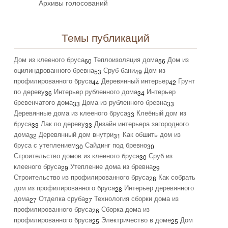
Архивы голосований
Темы публикаций
Дом из клееного бруса
Теплоизоляция дома
Дом из
60
56
оцилиндрованного бревна
Сруб бани
Дом из
53
49
профилированного бруса
Деревянный интерьер
Грунт
44
42
по дереву
Интерьер рубленного дома
Интерьер
36
34
бревенчатого дома
Дома из рубленного бревна
33
33
Деревянные дома из клееного бруса
Клеёный дом из
33
бруса
Лак по дереву
Дизайн интерьера загородного
33
33
дома
Деревянный дом внутри
Как обшить дом из
32
31
бруса с утеплением
Сайдинг под бревно
30
30
Строительство домов из клееного бруса
Сруб из
30
клееного бруса
Утепление дома из бревна
29
29
Строительство из профилированного бруса
Как собрать
28
дом из профилированного бруса
Интерьер деревянного
28
дома
Отделка сруба
Технология сборки дома из
27
27
профилированного бруса
Сборка дома из
26
профилированного бруса
Электричество в доме
Дом
25
25