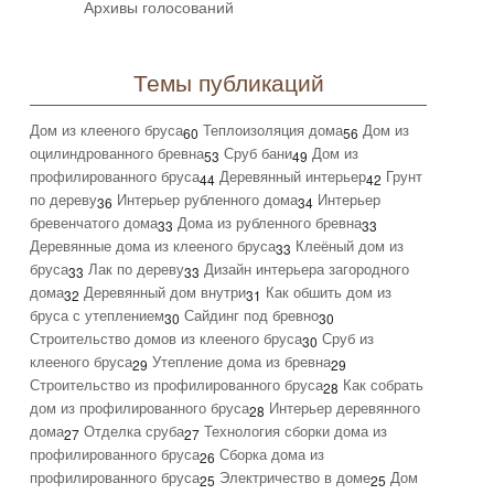
Архивы голосований
Темы публикаций
Дом из клееного бруса
Теплоизоляция дома
Дом из
60
56
оцилиндрованного бревна
Сруб бани
Дом из
53
49
профилированного бруса
Деревянный интерьер
Грунт
44
42
по дереву
Интерьер рубленного дома
Интерьер
36
34
бревенчатого дома
Дома из рубленного бревна
33
33
Деревянные дома из клееного бруса
Клеёный дом из
33
бруса
Лак по дереву
Дизайн интерьера загородного
33
33
дома
Деревянный дом внутри
Как обшить дом из
32
31
бруса с утеплением
Сайдинг под бревно
30
30
Строительство домов из клееного бруса
Сруб из
30
клееного бруса
Утепление дома из бревна
29
29
Строительство из профилированного бруса
Как собрать
28
дом из профилированного бруса
Интерьер деревянного
28
дома
Отделка сруба
Технология сборки дома из
27
27
профилированного бруса
Сборка дома из
26
профилированного бруса
Электричество в доме
Дом
25
25