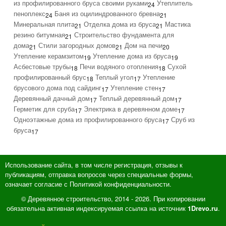
из профилированного бруса своими руками
Утеплитель
24
пеноплекс
Баня из оцилиндрованного бревна
24
21
Минеральная плита
Отделка дома из бруса
Мастика
21
21
резино битумная
Строительство фундамента для
21
дома
Стили загородных домов
Дом на печи
21
21
20
Утепление керамзитом
Утепление дома из бруса
19
19
Асбестовые трубы
Печи водяного отопления
Сухой
18
18
профилированный брус
Теплый угол
Утепление
18
17
брусового дома под сайдинг
Утепление стен
17
17
Деревянный дачный дом
Теплый деревянный дом
17
17
Герметик для сруба
Электрика в деревянном доме
17
17
Одноэтажные дома из профилированного бруса
Сруб из
17
бруса
17
Использование сайта, в том числе регистрация, отзывы к
публикациям, отправка вопросов через специальные формы,
означает согласие с Политикой конфиденциальности.
© Деревянное строительство, 2014 - 2026. При копировании
обязательна активная индексируемая ссылка на источник
.
1Drevo.ru