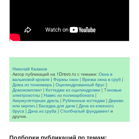
Николай Казаков
Автор публикаций на 1Drevo.ru с темами:
Окна в
вальмовой кровле
|
Формы окон
|
Врезка окна в сруб
|
Дома из тонкомера
|
Оцилиндрованный брус
|
Домокомплект
|
Коттеджи из оцилиндровки
|
Тэновые
электрокотлы
|
Навес из поликарбоната
|
Аккумуляторная дрель
|
Рубленные коттеджи
|
Дерево
или кирпич
|
Беседка для дачи
|
Дача из клееного
бруса
|
Дача из сруба
|
Столбчатый фундамент
и
другие.
Подборки публикаций по темам: