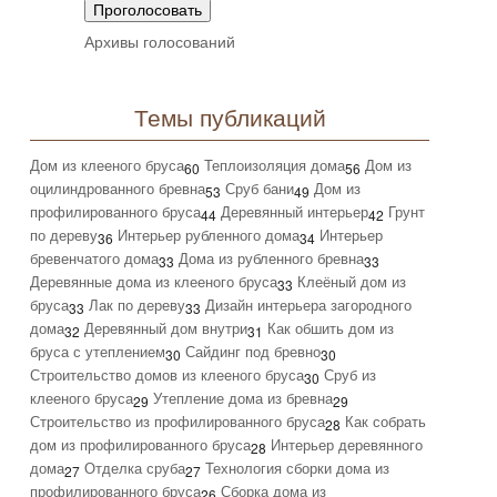
Архивы голосований
Темы публикаций
Дом из клееного бруса
Теплоизоляция дома
Дом из
60
56
оцилиндрованного бревна
Сруб бани
Дом из
53
49
профилированного бруса
Деревянный интерьер
Грунт
44
42
по дереву
Интерьер рубленного дома
Интерьер
36
34
бревенчатого дома
Дома из рубленного бревна
33
33
Деревянные дома из клееного бруса
Клеёный дом из
33
бруса
Лак по дереву
Дизайн интерьера загородного
33
33
дома
Деревянный дом внутри
Как обшить дом из
32
31
бруса с утеплением
Сайдинг под бревно
30
30
Строительство домов из клееного бруса
Сруб из
30
клееного бруса
Утепление дома из бревна
29
29
Строительство из профилированного бруса
Как собрать
28
дом из профилированного бруса
Интерьер деревянного
28
дома
Отделка сруба
Технология сборки дома из
27
27
профилированного бруса
Сборка дома из
26