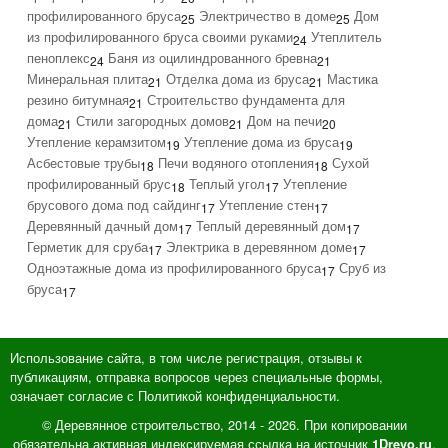
профилированного бруса
Электричество в доме
Дом
25
25
из профилированного бруса своими руками
Утеплитель
24
пеноплекс
Баня из оцилиндрованного бревна
24
21
Минеральная плита
Отделка дома из бруса
Мастика
21
21
резино битумная
Строительство фундамента для
21
дома
Стили загородных домов
Дом на печи
21
21
20
Утепление керамзитом
Утепление дома из бруса
19
19
Асбестовые трубы
Печи водяного отопления
Сухой
18
18
профилированный брус
Теплый угол
Утепление
18
17
брусового дома под сайдинг
Утепление стен
17
17
Деревянный дачный дом
Теплый деревянный дом
17
17
Герметик для сруба
Электрика в деревянном доме
17
17
Одноэтажные дома из профилированного бруса
Сруб из
17
бруса
17
Использование сайта, в том числе регистрация, отзывы к
публикациям, отправка вопросов через специальные формы,
означает согласие с Политикой конфиденциальности.
© Деревянное строительство, 2014 - 2026. При копировании
обязательна активная индексируемая ссылка на источник
.
1Drevo.ru