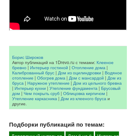
Борис Широков
Автор публикаций на 1Drevo.ru с темами:
Клееное
бревно
|
Интерьер гостиной
|
Отопление дома
|
Калиброванный брус
|
Дом из оцилиндровки
|
Водяное
отопление
|
Обогрев дома
|
Дом с мансардой
|
Дом из
бруса
|
Наружное утепление
|
Дом из цельного бревна
|
Интерьер кухни
|
Утепление фундамента
|
Брусовый
дом
|
Чем покрыть сруб
|
Облицовка кирпичом
|
Утепление каркасника
|
Дом из клееного бруса
и
другие.
Подборки публикаций по темам: