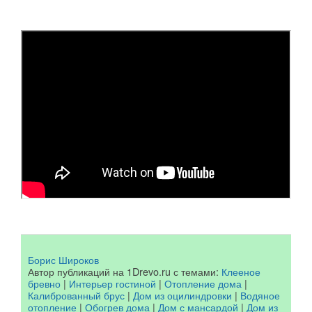
Борис Широков
Автор публикаций на 1Drevo.ru с темами:
Клееное
бревно
|
Интерьер гостиной
|
Отопление дома
|
Калиброванный брус
|
Дом из оцилиндровки
|
Водяное
отопление
|
Обогрев дома
|
Дом с мансардой
|
Дом из