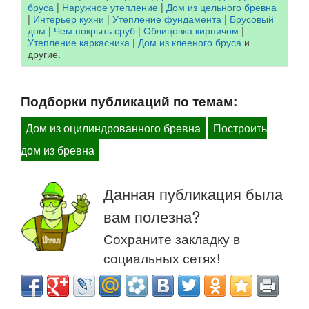
бруса
|
Наружное утепление
|
Дом из цельного бревна
|
Интерьер кухни
|
Утепление фундамента
|
Брусовый
дом
|
Чем покрыть сруб
|
Облицовка кирпичом
|
Утепление каркасника
|
Дом из клееного бруса
и
другие.
Подборки публикаций по темам:
Дом из оцилиндрованного бревна
Построить
дом из бревна
Данная публикация была
вам полезна?
Сохраните закладку в
социальных сетях!