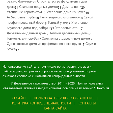
резино битумная
Строительство фундамента для
21
дома
Стили загородных домов
Дом на печи
21
21
20
Утепление керамзитом
Утепление дома из бруса
19
19
Асбестовые трубы
Печи водяного отопления
Сухой
18
18
профилированный брус
Теплый угол
Утепление
18
17
брусового дома под сайдинг
Утепление стен
17
17
Деревянный дачный дом
Теплый деревянный дом
17
17
Герметик для сруба
Электрика в деревянном доме
17
17
Одноэтажные дома из профилированного бруса
Сруб из
17
бруса
17
Использование сайта, в том числе регистрация, отзывы к
публикациям, отправка вопросов через специальные формы,
означает согласие с Политикой конфиденциальности.
© Деревянное строительство, 2014 - 2026. При копировании
обязательна активная индексируемая ссылка на источник
.
1Drevo.ru
О САЙТЕ
ПОЛЬЗОВАТЕЛЬСКОЕ СОГЛАШЕНИЕ
ПОЛИТИКА КОНФИДЕНЦИАЛЬНОСТИ
КОНТАКТЫ
КАРТА САЙТА