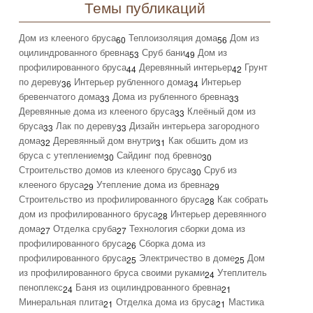
Темы публикаций
Дом из клееного бруса
Теплоизоляция дома
Дом из
60
56
оцилиндрованного бревна
Сруб бани
Дом из
53
49
профилированного бруса
Деревянный интерьер
Грунт
44
42
по дереву
Интерьер рубленного дома
Интерьер
36
34
бревенчатого дома
Дома из рубленного бревна
33
33
Деревянные дома из клееного бруса
Клеёный дом из
33
бруса
Лак по дереву
Дизайн интерьера загородного
33
33
дома
Деревянный дом внутри
Как обшить дом из
32
31
бруса с утеплением
Сайдинг под бревно
30
30
Строительство домов из клееного бруса
Сруб из
30
клееного бруса
Утепление дома из бревна
29
29
Строительство из профилированного бруса
Как собрать
28
дом из профилированного бруса
Интерьер деревянного
28
дома
Отделка сруба
Технология сборки дома из
27
27
профилированного бруса
Сборка дома из
26
профилированного бруса
Электричество в доме
Дом
25
25
из профилированного бруса своими руками
Утеплитель
24
пеноплекс
Баня из оцилиндрованного бревна
24
21
Минеральная плита
Отделка дома из бруса
Мастика
21
21