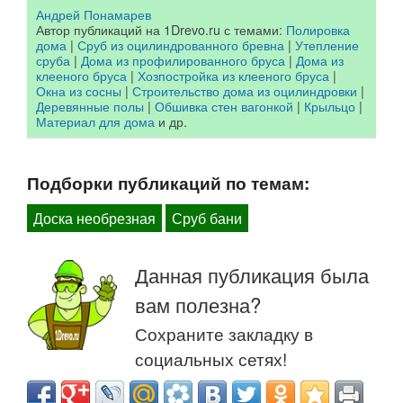
Андрей Понамарев
Автор публикаций на 1Drevo.ru с темами:
Полировка
дома
|
Сруб из оцилиндрованного бревна
|
Утепление
сруба
|
Дома из профилированного бруса
|
Дома из
клееного бруса
|
Хозпостройка из клееного бруса
|
Окна из сосны
|
Строительство дома из оцилиндровки
|
Деревянные полы
|
Обшивка стен вагонкой
|
Крыльцо
|
Материал для дома
и др.
Подборки публикаций по темам:
Доска необрезная
Сруб бани
Данная публикация была
вам полезна?
Сохраните закладку в
социальных сетях!