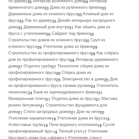
по дереву
Интерьер рубленного дома
Интерьер
36
34
бревенчатого дома
Дома из рубленного бревна
33
33
Деревянные дома из клееного бруса
Клеёный дом из
33
бруса
Лак по дереву
Дизайн интерьера загородного
33
33
дома
Деревянный дом внутри
Как обшить дом из
32
31
бруса с утеплением
Сайдинг под бревно
30
30
Строительство домов из клееного бруса
Сруб из
30
клееного бруса
Утепление дома из бревна
29
29
Строительство из профилированного бруса
Как собрать
28
дом из профилированного бруса
Интерьер деревянного
28
дома
Отделка сруба
Технология сборки дома из
27
27
профилированного бруса
Сборка дома из
26
профилированного бруса
Электричество в доме
Дом
25
25
из профилированного бруса своими руками
Утеплитель
24
пеноплекс
Баня из оцилиндрованного бревна
24
21
Минеральная плита
Отделка дома из бруса
Мастика
21
21
резино битумная
Строительство фундамента для
21
дома
Стили загородных домов
Дом на печи
21
21
20
Утепление керамзитом
Утепление дома из бруса
19
19
Асбестовые трубы
Печи водяного отопления
Сухой
18
18
профилированный брус
Теплый угол
Утепление
18
17
брусового дома под сайдинг
Утепление стен
17
17