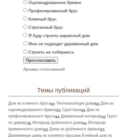
Оцилиндрованное бревно
Профилированный брус
Клееный брус
Строганный брус
Я буду строить каркасный дом
Мне не подходит деревянный дом
Строить не собираюсь
Архивы голосований
Темы публикаций
Дом из клееного бруса
Теплоизоляция дома
Дом из
60
56
оцилиндрованного бревна
Сруб бани
Дом из
53
49
профилированного бруса
Деревянный интерьер
Грунт
44
42
по дереву
Интерьер рубленного дома
Интерьер
36
34
бревенчатого дома
Дома из рубленного бревна
33
33
Деревянные дома из клееного бруса
Клеёный дом из
33