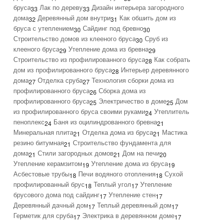
бруса
Лак по дереву
Дизайн интерьера загородного
33
33
дома
Деревянный дом внутри
Как обшить дом из
32
31
бруса с утеплением
Сайдинг под бревно
30
30
Строительство домов из клееного бруса
Сруб из
30
клееного бруса
Утепление дома из бревна
29
29
Строительство из профилированного бруса
Как собрать
28
дом из профилированного бруса
Интерьер деревянного
28
дома
Отделка сруба
Технология сборки дома из
27
27
профилированного бруса
Сборка дома из
26
профилированного бруса
Электричество в доме
Дом
25
25
из профилированного бруса своими руками
Утеплитель
24
пеноплекс
Баня из оцилиндрованного бревна
24
21
Минеральная плита
Отделка дома из бруса
Мастика
21
21
резино битумная
Строительство фундамента для
21
дома
Стили загородных домов
Дом на печи
21
21
20
Утепление керамзитом
Утепление дома из бруса
19
19
Асбестовые трубы
Печи водяного отопления
Сухой
18
18
профилированный брус
Теплый угол
Утепление
18
17
брусового дома под сайдинг
Утепление стен
17
17
Деревянный дачный дом
Теплый деревянный дом
17
17
Герметик для сруба
Электрика в деревянном доме
17
17