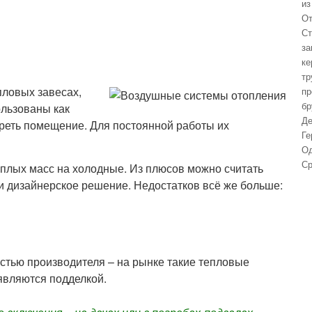
из
От
Ст
за
ке
тр
пловых завесах,
пр
бр
ользованы как
Де
греть помещение. Для постоянной работы их
Ге
Од
Ср
плых масс на холодные. Из плюсов можно считать
и дизайнерское решение. Недостатков всё же больше:
стью производителя – на рынке такие тепловые
являются подделкой.