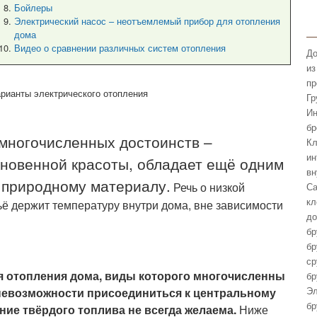
Бойлеры
Электрический насос – неотъемлемый прибор для отопления
дома
Видео о сравнении различных систем отопления
До
из
пр
Гр
Ин
бр
многочисленных достоинств –
Кл
ин
кновенной красоты, обладает ещё одним
вн
 природному материалу.
Речь о низкой
Са
кл
ьё держит температуру внутри дома, вне зависимости
до
бр
бр
ср
я отопления дома, виды которого многочисленны
бр
Эл
 невозможности присоединиться к центральному
бр
ние твёрдого топлива не всегда желаема.
Ниже