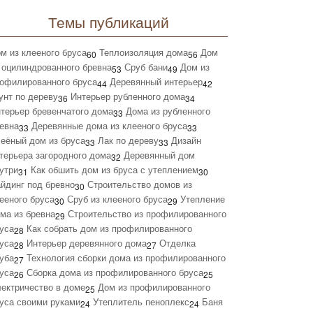
Темы публикаций
м из клееного бруса
Теплоизоляция дома
Дом
60
56
 оцилиндрованного бревна
Сруб бани
Дом из
53
49
офилированного бруса
Деревянный интерьер
44
42
унт по дереву
Интерьер рубленного дома
36
34
терьер бревенчатого дома
Дома из рубленного
33
евна
Деревянные дома из клееного бруса
33
33
еёный дом из бруса
Лак по дереву
Дизайн
33
33
терьера загородного дома
Деревянный дом
32
утри
Как обшить дом из бруса с утеплением
31
30
йдинг под бревно
Строительство домов из
30
ееного бруса
Сруб из клееного бруса
Утепление
30
29
ма из бревна
Строительство из профилированного
29
уса
Как собрать дом из профилированного
28
уса
Интерьер деревянного дома
Отделка
28
27
уба
Технология сборки дома из профилированного
27
уса
Сборка дома из профилированного бруса
26
25
ектричество в доме
Дом из профилированного
25
уса своими руками
Утеплитель пеноплекс
Баня
24
24