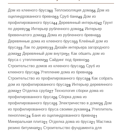
Дом из клееного бруса
Теплоизоляция дома
Дом из
60
56
оцилиндрованного бревна
Сруб бани
Дом из
53
49
профилированного бруса
Деревянный интерьер
Грунт
44
42
по дереву
Интерьер рубленного дома
Интерьер
36
34
бревенчатого дома
Дома из рубленного бревна
33
33
Деревянные дома из клееного бруса
Клеёный дом из
33
бруса
Лак по дереву
Дизайн интерьера загородного
33
33
дома
Деревянный дом внутри
Как обшить дом из
32
31
бруса с утеплением
Сайдинг под бревно
30
30
Строительство домов из клееного бруса
Сруб из
30
клееного бруса
Утепление дома из бревна
29
29
Строительство из профилированного бруса
Как собрать
28
дом из профилированного бруса
Интерьер деревянного
28
дома
Отделка сруба
Технология сборки дома из
27
27
профилированного бруса
Сборка дома из
26
профилированного бруса
Электричество в доме
Дом
25
25
из профилированного бруса своими руками
Утеплитель
24
пеноплекс
Баня из оцилиндрованного бревна
24
21
Минеральная плита
Отделка дома из бруса
Мастика
21
21
резино битумная
Строительство фундамента для
21