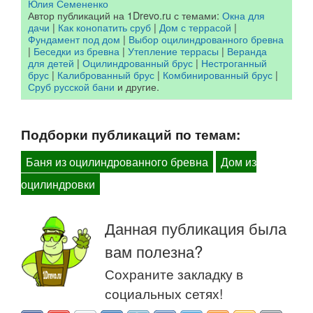
Юлия Семененко
Автор публикаций на 1Drevo.ru с темами:
Окна для
дачи
|
Как конопатить сруб
|
Дом с террасой
|
Фундамент под дом
|
Выбор оцилиндрованного бревна
|
Беседки из бревна
|
Утепление террасы
|
Веранда
для детей
|
Оцилиндрованный брус
|
Нестроганный
брус
|
Калиброванный брус
|
Комбинированный брус
|
Сруб русской бани
и другие.
Подборки публикаций по темам:
Баня из оцилиндрованного бревна
Дом из
оцилиндровки
Данная публикация была
вам полезна?
Сохраните закладку в
социальных сетях!