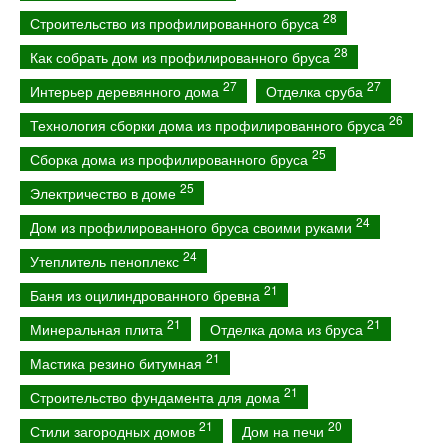
28
Строительство из профилированного бруса
28
Как собрать дом из профилированного бруса
27
27
Интерьер деревянного дома
Отделка сруба
26
Технология сборки дома из профилированного бруса
25
Сборка дома из профилированного бруса
25
Электричество в доме
24
Дом из профилированного бруса своими руками
24
Утеплитель пеноплекс
21
Баня из оцилиндрованного бревна
21
21
Минеральная плита
Отделка дома из бруса
21
Мастика резино битумная
21
Строительство фундамента для дома
21
20
Стили загородных домов
Дом на печи