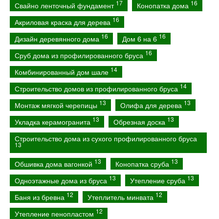
17
16
Свайно ленточный фундамент
Конопатка дома
16
Акриловая краска для дерева
16
16
Дизайн деревянного дома
Дом 6 на 6
16
Сруб дома из профилированного бруса
14
Комбинированный дом шале
14
Строительство домов из профилированного бруса
13
13
Монтаж мягкой черепицы
Олифа для дерева
13
13
Укладка керамогранита
Обрезная доска
Строительство дома из сухого профилированного бруса
13
13
13
Обшивка дома вагонкой
Конопатка сруба
13
13
Одноэтажные дома из бруса
Утепление сруба
12
12
Баня из бревна
Утеплитель минвата
12
Утепление пенопластом