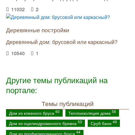
11032
2
Деревянные постройки
Деревянный дом: брусовой или каркасный?
10540
1
Другие темы публикаций на
портале:
Темы публикаций
60
56
Дом из клееного бруса
Теплоизоляция дома
53
49
Дом из оцилиндрованного бревна
Сруб бани
44
Дом из профилированного бруса