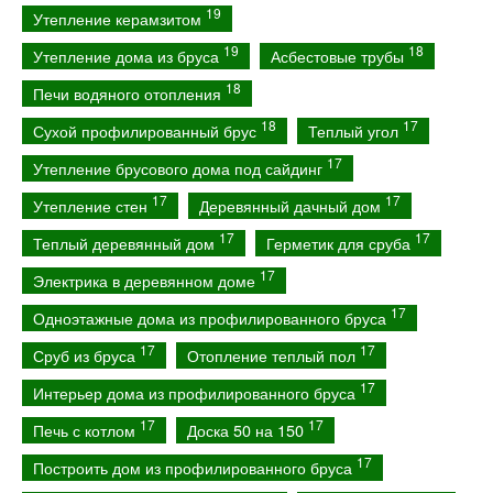
19
Утепление керамзитом
19
18
Утепление дома из бруса
Асбестовые трубы
18
Печи водяного отопления
18
17
Сухой профилированный брус
Теплый угол
17
Утепление брусового дома под сайдинг
17
17
Утепление стен
Деревянный дачный дом
17
17
Теплый деревянный дом
Герметик для сруба
17
Электрика в деревянном доме
17
Одноэтажные дома из профилированного бруса
17
17
Сруб из бруса
Отопление теплый пол
17
Интерьер дома из профилированного бруса
17
17
Печь с котлом
Доска 50 на 150
17
Построить дом из профилированного бруса