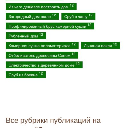
12
Из чего дешевле построить дом
12
12
Загородный дом шале
Сруб в чашу
12
Профилированный брус камерной сушки
12
Рубленный дом
12
12
Камерная сушка пиломатериала
Льняная пакля
12
Отбеливатель древесины Сенеж
12
Электричество в деревянном доме
12
Сруб из бревна
Все рубрики публикаций на