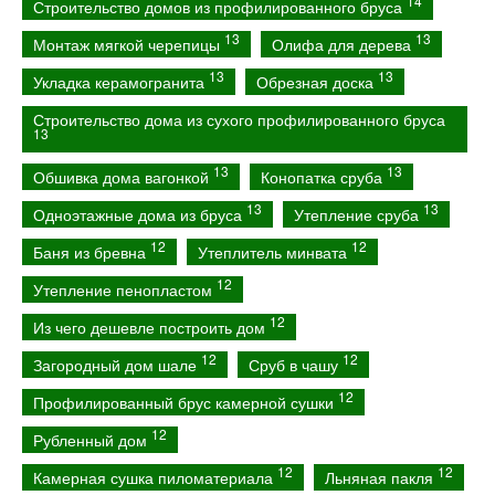
14
Строительство домов из профилированного бруса
13
13
Монтаж мягкой черепицы
Олифа для дерева
13
13
Укладка керамогранита
Обрезная доска
Строительство дома из сухого профилированного бруса
13
13
13
Обшивка дома вагонкой
Конопатка сруба
13
13
Одноэтажные дома из бруса
Утепление сруба
12
12
Баня из бревна
Утеплитель минвата
12
Утепление пенопластом
12
Из чего дешевле построить дом
12
12
Загородный дом шале
Сруб в чашу
12
Профилированный брус камерной сушки
12
Рубленный дом
12
12
Камерная сушка пиломатериала
Льняная пакля