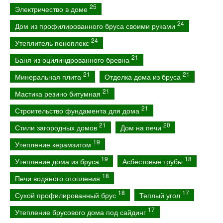
25
Электричество в доме
24
Дом из профилированного бруса своими руками
24
Утеплитель пеноплекс
21
Баня из оцилиндрованного бревна
21
21
Минеральная плита
Отделка дома из бруса
21
Мастика резино битумная
21
Строительство фундамента для дома
21
20
Стили загородных домов
Дом на печи
19
Утепление керамзитом
19
18
Утепление дома из бруса
Асбестовые трубы
18
Печи водяного отопления
18
17
Сухой профилированный брус
Теплый угол
17
Утепление брусового дома под сайдинг