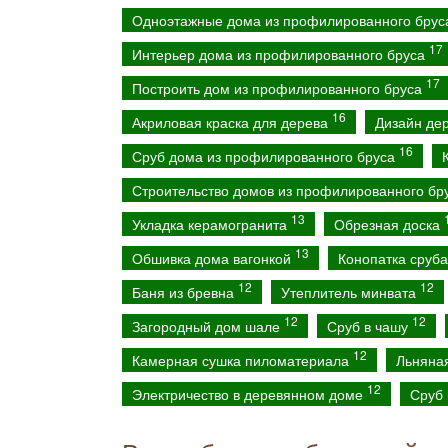
Одноэтажные дома из профилированного бру
17
Интерьер дома из профилированного бруса
17
Построить дом из профилированного бруса
16
Акриловая краска для дерева
Дизайн де
16
Сруб дома из профилированного бруса
Строительство домов из профилированного бр
13
Укладка керамогранита
Обрезная доска
13
Обшивка дома вагонкой
Конопатка сруб
12
12
Баня из бревна
Утеплитель минвата
12
12
Загородный дом шале
Сруб в чашу
12
Камерная сушка пиломатериала
Льняна
12
Электричество в деревянном доме
Сруб 