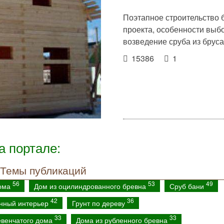
Поэтапное строительство 
проекта, особенности выб
возведение сруба из бруса
15386
1
а портале:
Темы публикаций
56
53
49
дома
Дом из оцилиндрованного бревна
Сруб бани
42
36
нный интерьер
Грунт по дереву
33
33
евенчатого дома
Дома из рубленного бревна