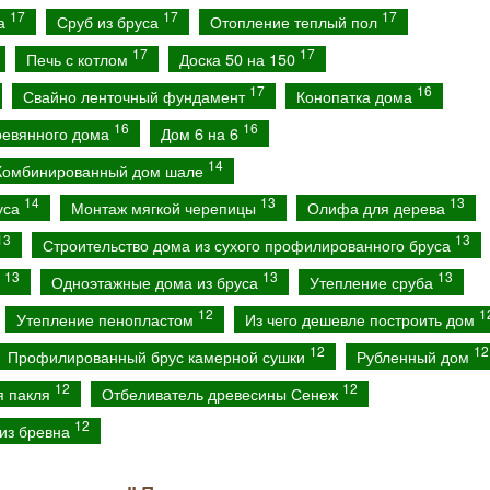
17
17
17
са
Сруб из бруса
Отопление теплый пол
17
17
Печь с котлом
Доска 50 на 150
17
16
Свайно ленточный фундамент
Конопатка дома
16
16
ревянного дома
Дом 6 на 6
14
Комбинированный дом шале
14
13
13
уса
Монтаж мягкой черепицы
Олифа для дерева
13
13
Строительство дома из сухого профилированного бруса
13
13
13
а
Одноэтажные дома из бруса
Утепление сруба
12
1
Утепление пенопластом
Из чего дешевле построить дом
12
12
Профилированный брус камерной сушки
Рубленный дом
12
12
я пакля
Отбеливатель древесины Сенеж
12
из бревна