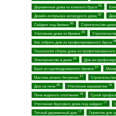
33
Деревянные дома из клееного бруса
Кле
32
Дизайн интерьера загородного дома
Дер
30
Сайдинг под бревно
Строительство домо
29
Утепление дома из бревна
Строительств
2
Как собрать дом из профилированного бруса
Технология сборки дома из профилированного
25
Электричество в доме
Дом из профилиро
21
Баня из оцилиндрованного бревна
Мине
21
Мастика резино битумная
Строительств
20
19
Дом на печи
Утепление керамзитом
18
Печи водяного отопления
Сухой профил
17
Утепление брусового дома под сайдинг
17
Теплый деревянный дом
Герметик для 