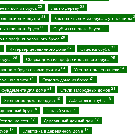
33
33
ёный дом из бруса
Лак по дереву
31
евянный дом внутри
Как обшить дом из бруса с утеплением
30
29
в из клееного бруса
Сруб из клееного бруса
28
о из профилированного бруса
8
27
27
Интерьер деревянного дома
Отделка сруба
26
25
 бруса
Сборка дома из профилированного бруса
24
24
ванного бруса своими руками
Утеплитель пеноплекс
21
21
ральная плита
Отделка дома из бруса
21
21
о фундамента для дома
Стили загородных домов
19
18
Утепление дома из бруса
Асбестовые трубы
18
17
ированный брус
Теплый угол
17
17
Утепление стен
Деревянный дачный дом
17
17
сруба
Электрика в деревянном доме