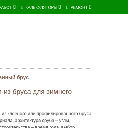
РАБОТ
КАЛЬКУЛЯТОРЫ
РЕМОНТ
анный брус
м из бруса для зимнего
 из клеёного или профилированного бруса
риала, архитектура сруба – углы,
 строительства – время года, выбор