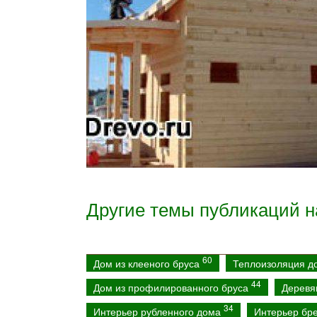
Другие темы публикаций н
60
Дом из клееного бруса
Теплоизоляция 
44
Дом из профилированного бруса
Деревя
34
Интерьер рубленного дома
Интерьер бр