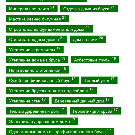
21
21
Минеральная плита
Отделка дома из бруса
21
Мастика резино битумная
21
Строительство фундамента для дома
21
20
Стили загородных домов
Дом на печи
19
Утепление керамзитом
19
18
Утепление дома из бруса
Асбестовые трубы
18
Печи водяного отопления
18
17
Сухой профилированный брус
Теплый угол
17
Утепление брусового дома под сайдинг
17
17
Утепление стен
Деревянный дачный дом
17
17
Теплый деревянный дом
Герметик для сруба
17
Электрика в деревянном доме
17
Одноэтажные дома из профилированного бруса