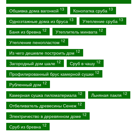
13
13
Обшивка дома вагонкой
Конопатка сруба
13
13
Одноэтажные дома из бруса
Утепление сруба
12
12
Баня из бревна
Утеплитель минвата
12
Утепление пенопластом
12
Из чего дешевле построить дом
12
12
Загородный дом шале
Сруб в чашу
12
Профилированный брус камерной сушки
12
Рубленный дом
12
12
Камерная сушка пиломатериала
Льняная пакля
12
Отбеливатель древесины Сенеж
12
Электричество в деревянном доме
12
Сруб из бревна