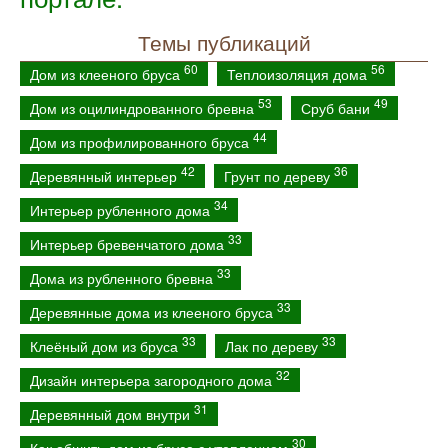
Темы публикаций
60
56
Дом из клееного бруса
Теплоизоляция дома
53
49
Дом из оцилиндрованного бревна
Сруб бани
44
Дом из профилированного бруса
42
36
Деревянный интерьер
Грунт по дереву
34
Интерьер рубленного дома
33
Интерьер бревенчатого дома
33
Дома из рубленного бревна
33
Деревянные дома из клееного бруса
33
33
Клеёный дом из бруса
Лак по дереву
32
Дизайн интерьера загородного дома
31
Деревянный дом внутри
30
Как обшить дом из бруса с утеплением