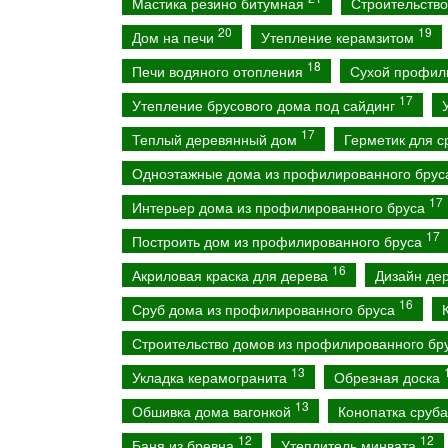
Мастика резино битумная
Строительств
20
19
Дом на печи
Утепление керамзитом
18
Печи водяного отопления
Сухой профил
17
Утепление брусового дома под сайдинг
17
Теплый деревянный дом
Герметик для 
Одноэтажные дома из профилированного бру
17
Интерьер дома из профилированного бруса
17
Построить дом из профилированного бруса
16
Акриловая краска для дерева
Дизайн де
16
Сруб дома из профилированного бруса
Строительство домов из профилированного бр
13
Укладка керамогранита
Обрезная доска
13
Обшивка дома вагонкой
Конопатка сруб
12
12
Баня из бревна
Утеплитель минвата