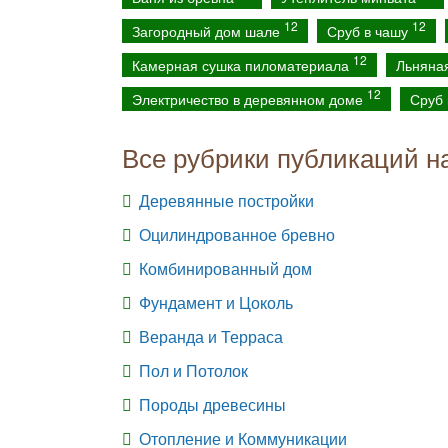
12
12
Загородный дом шале
Сруб в чашу
12
Камерная сушка пиломатериала
Льняна
12
Электричество в деревянном доме
Сруб 
Все рубрики публикаций н
Деревянные постройки
Оцилиндрованное бревно
Комбинированный дом
Фундамент и Цоколь
Веранда и Терраса
Пол и Потолок
Породы древесины
Отопление и Коммуникации