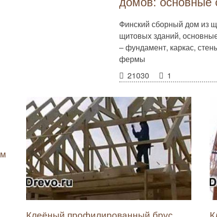
домов: основные 
Финский сборный дом из щи
щитовых зданий, основные
– фундамент, каркас, сте
фермы
21030
1
ём
Клеёный профилированный брус
К