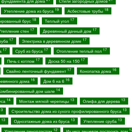
о фундамента для дома
Стили загородных домов
19
18
Утепление дома из бруса
Асбестовые трубы
18
17
ированный брус
Теплый угол
17
17
Утепление стен
Деревянный дачный дом
17
17
сруба
Электрика в деревянном доме
17
17
17
са
Сруб из бруса
Отопление теплый пол
17
17
Печь с котлом
Доска 50 на 150
17
16
Свайно ленточный фундамент
Конопатка дома
16
16
ревянного дома
Дом 6 на 6
14
Комбинированный дом шале
14
13
13
уса
Монтаж мягкой черепицы
Олифа для дерева
13
13
Строительство дома из сухого профилированного бруса
13
13
13
а
Одноэтажные дома из бруса
Утепление сруба
12
1
Утепление пенопластом
Из чего дешевле построить дом