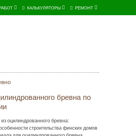
РАБОТ
КАЛЬКУЛЯТОРЫ
РЕМОНТ
евно
цилиндрованного бревна по
ии
из оцилиндрованного бревна:
особенности строительства финских домов
риала для оцилиндрованного бревна