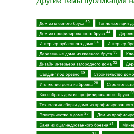
Другие темы публикаций н
60
Дом из клееного бруса
Теплоизоляция 
44
Дом из профилированного бруса
Деревя
34
Интерьер рубленного дома
Интерьер бр
33
Деревянные дома из клееного бруса
Кле
32
Дизайн интерьера загородного дома
Дер
30
Сайдинг под бревно
Строительство домо
29
Утепление дома из бревна
Строительств
2
Как собрать дом из профилированного бруса
Технология сборки дома из профилированного
25
Электричество в доме
Дом из профилиро
21
Баня из оцилиндрованного бревна
Мине
21