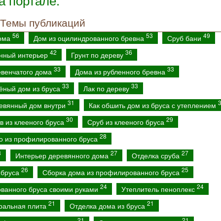
а портале:
Темы публикаций
56
53
49
дома
Дом из оцилиндрованного бревна
Сруб бани
42
36
нный интерьер
Грунт по дереву
33
33
евенчатого дома
Дома из рубленного бревна
33
33
ёный дом из бруса
Лак по дереву
31
евянный дом внутри
Как обшить дом из бруса с утеплением
30
29
в из клееного бруса
Сруб из клееного бруса
28
о из профилированного бруса
8
27
27
Интерьер деревянного дома
Отделка сруба
26
25
 бруса
Сборка дома из профилированного бруса
24
24
ванного бруса своими руками
Утеплитель пеноплекс
21
21
ральная плита
Отделка дома из бруса
21
21