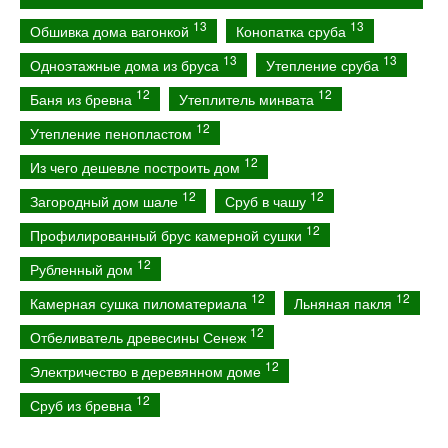
13
13
Обшивка дома вагонкой
Конопатка сруба
13
13
Одноэтажные дома из бруса
Утепление сруба
12
12
Баня из бревна
Утеплитель минвата
12
Утепление пенопластом
12
Из чего дешевле построить дом
12
12
Загородный дом шале
Сруб в чашу
12
Профилированный брус камерной сушки
12
Рубленный дом
12
12
Камерная сушка пиломатериала
Льняная пакля
12
Отбеливатель древесины Сенеж
12
Электричество в деревянном доме
12
Сруб из бревна