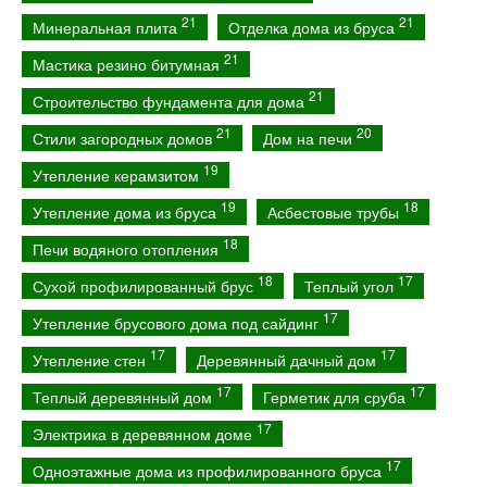
21
21
Минеральная плита
Отделка дома из бруса
21
Мастика резино битумная
21
Строительство фундамента для дома
21
20
Стили загородных домов
Дом на печи
19
Утепление керамзитом
19
18
Утепление дома из бруса
Асбестовые трубы
18
Печи водяного отопления
18
17
Сухой профилированный брус
Теплый угол
17
Утепление брусового дома под сайдинг
17
17
Утепление стен
Деревянный дачный дом
17
17
Теплый деревянный дом
Герметик для сруба
17
Электрика в деревянном доме
17
Одноэтажные дома из профилированного бруса