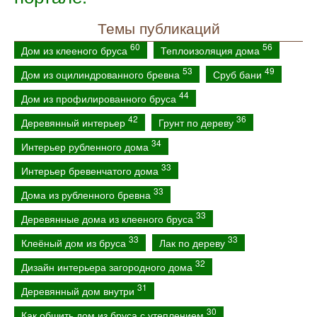
Темы публикаций
60
56
Дом из клееного бруса
Теплоизоляция дома
53
49
Дом из оцилиндрованного бревна
Сруб бани
44
Дом из профилированного бруса
42
36
Деревянный интерьер
Грунт по дереву
34
Интерьер рубленного дома
33
Интерьер бревенчатого дома
33
Дома из рубленного бревна
33
Деревянные дома из клееного бруса
33
33
Клеёный дом из бруса
Лак по дереву
32
Дизайн интерьера загородного дома
31
Деревянный дом внутри
30
Как обшить дом из бруса с утеплением