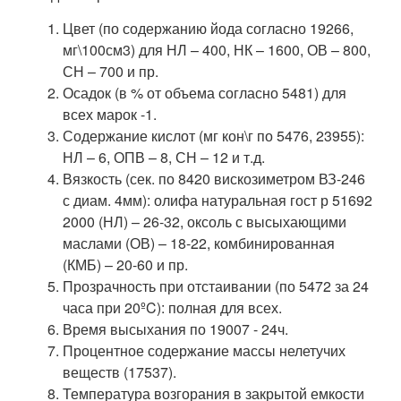
Цвет (по содержанию йода согласно 19266,
мг\100см3) для НЛ – 400, НК – 1600, ОВ – 800,
СН – 700 и пр.
Осадок (в % от объема согласно 5481) для
всех марок -1.
Содержание кислот (мг кон\г по 5476, 23955):
НЛ – 6, ОПВ – 8, СН – 12 и т.д.
Вязкость (сек. по 8420 вискозиметром ВЗ-246
с диам. 4мм): олифа натуральная гост р 51692
2000 (НЛ) – 26-32, оксоль с высыхающими
маслами (ОВ) – 18-22, комбинированная
(КМБ) – 20-60 и пр.
Прозрачность при отстаивании (по 5472 за 24
часа при 20ºC): полная для всех.
Время высыхания по 19007 - 24ч.
Процентное содержание массы нелетучих
веществ (17537).
Температура возгорания в закрытой емкости