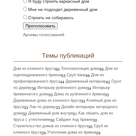
Я буду строить каркасный дом
Мне не подходит деревянный дом
Строить не собираюсь
Архивы голосований
Темы публикаций
Дом из клееного бруса
Теплоизоляция дома
Дом из
60
56
оцилиндрованного бревна
Сруб бани
Дом из
53
49
профилированного бруса
Деревянный интерьер
Грунт
44
42
по дереву
Интерьер рубленного дома
Интерьер
36
34
бревенчатого дома
Дома из рубленного бревна
33
33
Деревянные дома из клееного бруса
Клеёный дом из
33
бруса
Лак по дереву
Дизайн интерьера загородного
33
33
дома
Деревянный дом внутри
Как обшить дом из
32
31
бруса с утеплением
Сайдинг под бревно
30
30
Строительство домов из клееного бруса
Сруб из
30
клееного бруса
Утепление дома из бревна
29
29