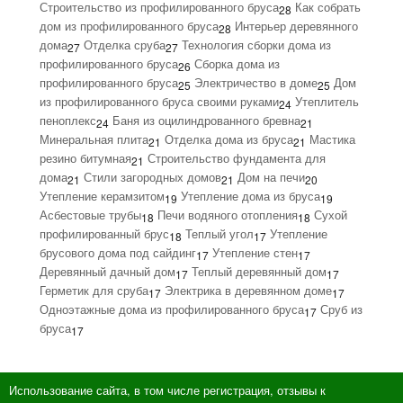
Строительство из профилированного бруса
Как собрать
28
дом из профилированного бруса
Интерьер деревянного
28
дома
Отделка сруба
Технология сборки дома из
27
27
профилированного бруса
Сборка дома из
26
профилированного бруса
Электричество в доме
Дом
25
25
из профилированного бруса своими руками
Утеплитель
24
пеноплекс
Баня из оцилиндрованного бревна
24
21
Минеральная плита
Отделка дома из бруса
Мастика
21
21
резино битумная
Строительство фундамента для
21
дома
Стили загородных домов
Дом на печи
21
21
20
Утепление керамзитом
Утепление дома из бруса
19
19
Асбестовые трубы
Печи водяного отопления
Сухой
18
18
профилированный брус
Теплый угол
Утепление
18
17
брусового дома под сайдинг
Утепление стен
17
17
Деревянный дачный дом
Теплый деревянный дом
17
17
Герметик для сруба
Электрика в деревянном доме
17
17
Одноэтажные дома из профилированного бруса
Сруб из
17
бруса
17
Использование сайта, в том числе регистрация, отзывы к