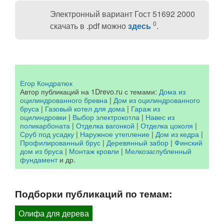
Электронный вариант Гост 51692 2000
0
скачать в .pdf можно
здесь
.
Егор Кондратюк
Автор публикаций на 1Drevo.ru с темами:
Дома из
оцилиндрованного бревна
|
Дом из оцилиндрованного
бруса
|
Газовый котел для дома
|
Гараж из
оцилиндровки
|
Выбор электрокотла
|
Навес из
поликарбоната
|
Отделка вагонкой
|
Отделка цоколя
|
Сруб под усадку
|
Наружное утепление
|
Дом из кедра
|
Профилированный брус
|
Деревянный забор
|
Финский
дом из бруса
|
Монтаж кровли
|
Мелкозаглубленный
фундамент
и др.
Подборки публикаций по темам:
Олифа для дерева