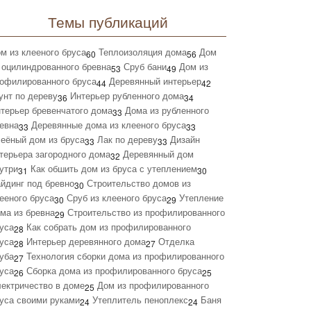
Темы публикаций
м из клееного бруса
Теплоизоляция дома
Дом
60
56
 оцилиндрованного бревна
Сруб бани
Дом из
53
49
офилированного бруса
Деревянный интерьер
44
42
унт по дереву
Интерьер рубленного дома
36
34
терьер бревенчатого дома
Дома из рубленного
33
евна
Деревянные дома из клееного бруса
33
33
еёный дом из бруса
Лак по дереву
Дизайн
33
33
терьера загородного дома
Деревянный дом
32
утри
Как обшить дом из бруса с утеплением
31
30
йдинг под бревно
Строительство домов из
30
ееного бруса
Сруб из клееного бруса
Утепление
30
29
ма из бревна
Строительство из профилированного
29
уса
Как собрать дом из профилированного
28
уса
Интерьер деревянного дома
Отделка
28
27
уба
Технология сборки дома из профилированного
27
уса
Сборка дома из профилированного бруса
26
25
ектричество в доме
Дом из профилированного
25
уса своими руками
Утеплитель пеноплекс
Баня
24
24