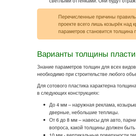
светлыми оттенками. Они будут отраж
Перечисленные причины правильно
проекте всего лишь козырёк над
параметров становится толщина 
Варианты толщины пласти
Знание параметров толщин для всех видов 
необходимо при строительстве любого объе
Для сотового пластика характерна толщина
в следующих конструкциях:
До 4 мм – наружная реклама, козырьк
дверные, небольшие теплицы.
От 6 до 8 мм – навесы для авто, пар
вопроса, какой толщины должен быть
10 мм - вертикальные поверхности те