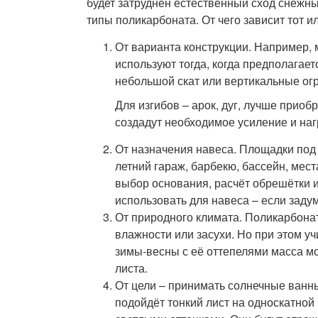
будет затруднён естественный сход снеж
типы поликарбоната. От чего зависит тот и
От варианта конструкции. Например,
используют тогда, когда предполагает
небольшой скат или вертикальные ог
Для изгибов – арок, дуг, лучше приоб
создадут необходимое усиление и наг
От назначения навеса. Площадки под
летний гараж, барбекю, бассейн, места
выбор основания, расчёт обрешётки и
использовать для навеса – если задум
От природного климата. Поликарбонат
влажности или засухи. Но при этом у
зимы-весны с её оттепелями масса мок
листа.
От цели – принимать солнечные ванны
подойдёт тонкий лист на односкатной 