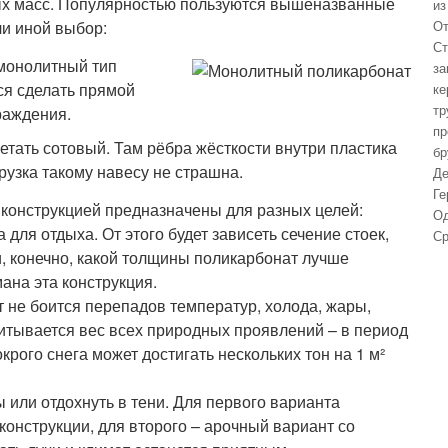
ных масс. Популярностью пользуются вышеназванные
из
ли иной выбор:
От
Ст
 монолитный тип
за
ся сделать прямой
ке
тр
раждения.
пр
ретать сотовый. Там рёбра жёсткости внутри пластика
бр
рузка такому навесу не страшна.
Де
Ге
 конструкцией предназначены для разных целей:
Од
 для отдыха. От этого будет зависеть сечение стоек,
Ср
, конечно, какой толщины поликарбонат лучше
ана эта конструкция.
 не боится перепадов температур, холода, жары,
читывается вес всех природных проявлений – в период
рого снега может достигать нескольких тон на 1 м²
 или отдохнуть в тени. Для первого варианта
конструкции, для второго – арочный вариант со