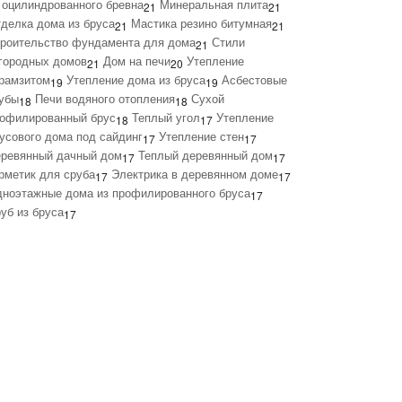
 оцилиндрованного бревна
Минеральная плита
21
21
делка дома из бруса
Мастика резино битумная
21
21
роительство фундамента для дома
Стили
21
городных домов
Дом на печи
Утепление
21
20
рамзитом
Утепление дома из бруса
Асбестовые
19
19
убы
Печи водяного отопления
Сухой
18
18
офилированный брус
Теплый угол
Утепление
18
17
усового дома под сайдинг
Утепление стен
17
17
ревянный дачный дом
Теплый деревянный дом
17
17
рметик для сруба
Электрика в деревянном доме
17
17
ноэтажные дома из профилированного бруса
17
уб из бруса
17