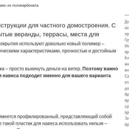
До
струкции для частного домостроения. С
из
тые веранды, террасы, места для
пр
Гр
покрытия используют довольно новый полимер –
Ин
ическими характеристиками, прочностью и достойным
бр
Кл
ин
а – просто выкинуть деньги на ветер.
Поэтому важно
вн
я навеса подходит именно для вашего варианта
Са
кл
до
бр
бр
ср
бр
 имеется профилированный, представляющий собой
Эл
 такой пластик для навеса использовать нельзя –
бр