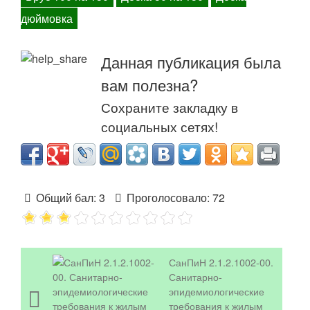
дюймовка
Данная публикация была
вам полезна?
Сохраните закладку в
социальных сетях!
Общий бал:
3
Проголосовало:
72
СанПиН 2.1.2.1002-00.
Санитарно-
эпидемиологические
требования к жилым