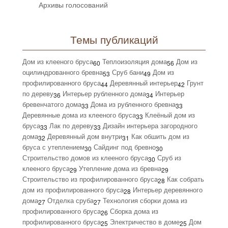
Архивы голосований
Темы публикаций
Дом из клееного бруса
Теплоизоляция дома
Дом из
60
56
оцилиндрованного бревна
Сруб бани
Дом из
53
49
профилированного бруса
Деревянный интерьер
Грунт
44
42
по дереву
Интерьер рубленного дома
Интерьер
36
34
бревенчатого дома
Дома из рубленного бревна
33
33
Деревянные дома из клееного бруса
Клеёный дом из
33
бруса
Лак по дереву
Дизайн интерьера загородного
33
33
дома
Деревянный дом внутри
Как обшить дом из
32
31
бруса с утеплением
Сайдинг под бревно
30
30
Строительство домов из клееного бруса
Сруб из
30
клееного бруса
Утепление дома из бревна
29
29
Строительство из профилированного бруса
Как собрать
28
дом из профилированного бруса
Интерьер деревянного
28
дома
Отделка сруба
Технология сборки дома из
27
27
профилированного бруса
Сборка дома из
26
профилированного бруса
Электричество в доме
Дом
25
25