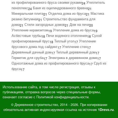
из профилированного бруса своими руками
Утеплитель
24
пеноплекс
Баня из оцилиндрованного бревна
24
21
Минеральная плита
Отделка дома из бруса
Мастика
21
21
резино битумная
Строительство фундамента для
21
дома
Стили загородных домов
Дом на печи
21
21
20
Утепление керамзитом
Утепление дома из бруса
19
19
Асбестовые трубы
Печи водяного отопления
Сухой
18
18
профилированный брус
Теплый угол
Утепление
18
17
брусового дома под сайдинг
Утепление стен
17
17
Деревянный дачный дом
Теплый деревянный дом
17
17
Герметик для сруба
Электрика в деревянном доме
17
17
Одноэтажные дома из профилированного бруса
Сруб из
17
бруса
17
Использование сайта, в том числе регистрация, отзывы к
публикациям, отправка вопросов через специальные формы,
означает согласие с Политикой конфиденциальности.
© Деревянное строительство, 2014 - 2026. При копировании
обязательна активная индексируемая ссылка на источник
.
1Drevo.ru