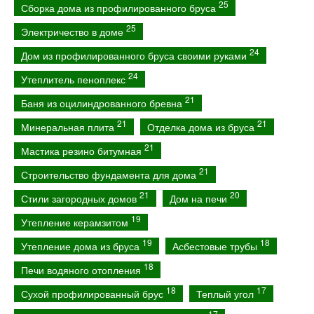
25
Сборка дома из профилированного бруса
25
Электричество в доме
24
Дом из профилированного бруса своими руками
24
Утеплитель пеноплекс
21
Баня из оцилиндрованного бревна
21
21
Минеральная плита
Отделка дома из бруса
21
Мастика резино битумная
21
Строительство фундамента для дома
21
20
Стили загородных домов
Дом на печи
19
Утепление керамзитом
19
18
Утепление дома из бруса
Асбестовые трубы
18
Печи водяного отопления
18
17
Сухой профилированный брус
Теплый угол
17