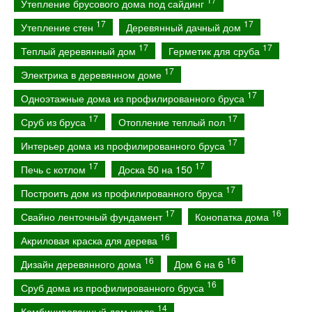
Утепление брусового дома под сайдинг
17
17
Утепление стен
Деревянный дачный дом
17
17
Теплый деревянный дом
Герметик для сруба
17
Электрика в деревянном доме
17
Одноэтажные дома из профилированного бруса
17
17
Сруб из бруса
Отопление теплый пол
17
Интерьер дома из профилированного бруса
17
17
Печь с котлом
Доска 50 на 150
17
Построить дом из профилированного бруса
17
16
Свайно ленточный фундамент
Конопатка дома
16
Акриловая краска для дерева
16
16
Дизайн деревянного дома
Дом 6 на 6
16
Сруб дома из профилированного бруса
14
Комбинированный дом шале