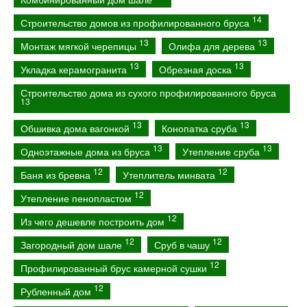
14
Строительство домов из профилированного бруса
13
13
Монтаж мягкой черепицы
Олифа для дерева
13
13
Укладка керамогранита
Обрезная доска
Строительство дома из сухого профилированного бруса
13
13
13
Обшивка дома вагонкой
Конопатка сруба
13
13
Одноэтажные дома из бруса
Утепление сруба
12
12
Баня из бревна
Утеплитель минвата
12
Утепление пенопластом
12
Из чего дешевле построить дом
12
12
Загородный дом шале
Сруб в чашу
12
Профилированный брус камерной сушки
12
Рубленный дом