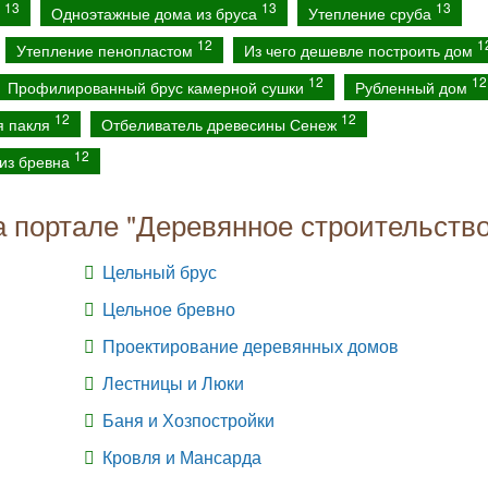
13
13
13
а
Одноэтажные дома из бруса
Утепление сруба
12
1
Утепление пенопластом
Из чего дешевле построить дом
12
12
Профилированный брус камерной сушки
Рубленный дом
12
12
я пакля
Отбеливатель древесины Сенеж
12
из бревна
а портале "Деревянное строительство
Цельный брус
Цельное бревно
Проектирование деревянных домов
Лестницы и Люки
Баня и Хозпостройки
Кровля и Мансарда