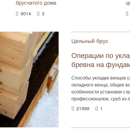
брусчатого дома
ц
9014
3
Цельный брус
Операции по укла
бревна на фунда
Способы укладки венцов с
окладного венца, общее во
особенности установки ст
профессионалов, сруб из п
21999
1