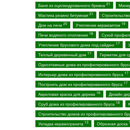
21
Баня из оцилиндрованного бревна
Мине
21
Мастика резино битумная
Строительств
20
19
Дом на печи
Утепление керамзитом
18
Печи водяного отопления
Сухой профил
17
Утепление брусового дома под сайдинг
17
Теплый деревянный дом
Герметик для 
Одноэтажные дома из профилированного бру
17
Интерьер дома из профилированного бруса
17
Построить дом из профилированного бруса
16
Акриловая краска для дерева
Дизайн де
16
Сруб дома из профилированного бруса
Строительство домов из профилированного бр
13
Укладка керамогранита
Обрезная доска