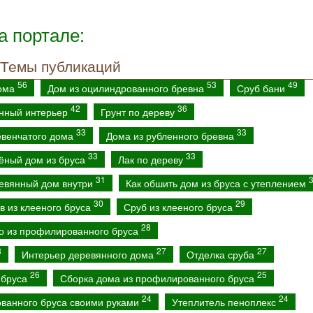
а портале:
Темы публикаций
56
53
49
дома
Дом из оцилиндрованного бревна
Сруб бани
42
36
нный интерьер
Грунт по дереву
33
33
евенчатого дома
Дома из рубленного бревна
33
33
ёный дом из бруса
Лак по дереву
31
евянный дом внутри
Как обшить дом из бруса с утеплением
30
29
в из клееного бруса
Сруб из клееного бруса
28
о из профилированного бруса
8
27
27
Интерьер деревянного дома
Отделка сруба
26
25
 бруса
Сборка дома из профилированного бруса
24
24
ванного бруса своими руками
Утеплитель пеноплекс