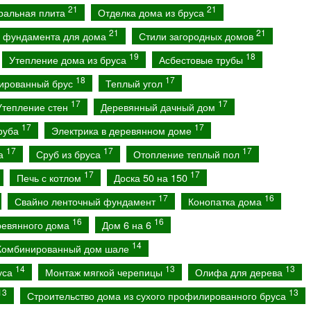
21
21
ральная плита
Отделка дома из бруса
21
21
о фундамента для дома
Стили загородных домов
19
18
Утепление дома из бруса
Асбестовые трубы
18
17
ированный брус
Теплый угол
17
17
Утепление стен
Деревянный дачный дом
17
17
сруба
Электрика в деревянном доме
17
17
17
са
Сруб из бруса
Отопление теплый пол
17
17
Печь с котлом
Доска 50 на 150
17
16
Свайно ленточный фундамент
Конопатка дома
16
16
ревянного дома
Дом 6 на 6
14
Комбинированный дом шале
14
13
13
уса
Монтаж мягкой черепицы
Олифа для дерева
13
13
Строительство дома из сухого профилированного бруса