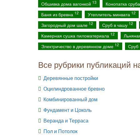
13
Обшивка дома вагонкой
Конопатка сруб
12
12
Баня из бревна
Утеплитель минвата
12
12
Загородный дом шале
Сруб в чашу
12
Камерная сушка пиломатериала
Льняна
12
Электричество в деревянном доме
Сруб 
Все рубрики публикаций н
Деревянные постройки
Оцилиндрованное бревно
Комбинированный дом
Фундамент и Цоколь
Веранда и Терраса
Пол и Потолок