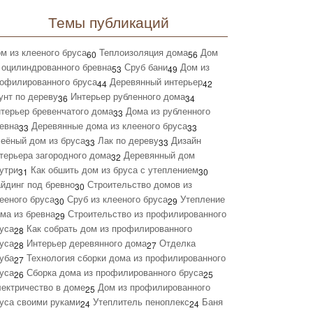
Темы публикаций
м из клееного бруса
Теплоизоляция дома
Дом
60
56
 оцилиндрованного бревна
Сруб бани
Дом из
53
49
офилированного бруса
Деревянный интерьер
44
42
унт по дереву
Интерьер рубленного дома
36
34
терьер бревенчатого дома
Дома из рубленного
33
евна
Деревянные дома из клееного бруса
33
33
еёный дом из бруса
Лак по дереву
Дизайн
33
33
терьера загородного дома
Деревянный дом
32
утри
Как обшить дом из бруса с утеплением
31
30
йдинг под бревно
Строительство домов из
30
ееного бруса
Сруб из клееного бруса
Утепление
30
29
ма из бревна
Строительство из профилированного
29
уса
Как собрать дом из профилированного
28
уса
Интерьер деревянного дома
Отделка
28
27
уба
Технология сборки дома из профилированного
27
уса
Сборка дома из профилированного бруса
26
25
ектричество в доме
Дом из профилированного
25
уса своими руками
Утеплитель пеноплекс
Баня
24
24