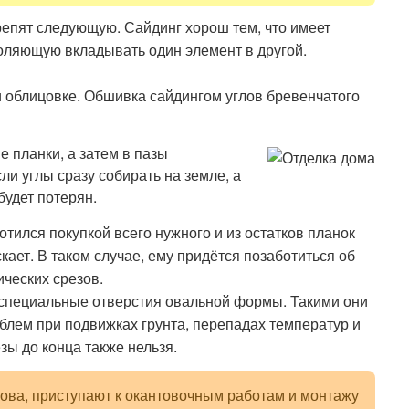
крепят следующую. Сайдинг хорош тем, что имеет
оляющую вкладывать один элемент в другой.
 облицовке. Обшивка сайдингом углов бревенчатого
 планки, а затем в пазы
и углы сразу собирать на земле, а
будет потерян.
ботился покупкой всего нужного и из остатков планок
скает. В таком случае, ему придётся позаботиться об
ческих срезов.
в специальные отверстия овальной формы. Такими они
лем при подвижках грунта, перепадах температур и
зы до конца также нельзя.
това, приступают к окантовочным работам и монтажу