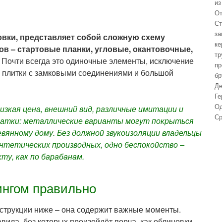
из
От
Ст
за
вки, представляет собой сложную схему
ке
в – стартовые планки, угловые, окантовочные,
тр
Почти всегда это одиночные элементы, исключение
пр
й плитки с замковыми соединениями и большой
бр
Де
Ге
Од
изкая цена, внешний вид, различные имитации и
Ср
атки: металлические варианты могут покрыться
вянному дому. Без должной звукоизоляции владельцы
интетических производных, одно беспокойство –
ту, как по барабанам.
ингом правильно
нструкции ниже – она содержит важные моменты.
ила, без которых произойдёт порча, как облицовки,