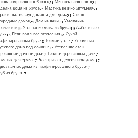
 оцилиндрованного бревна
Минеральная плита
21
21
делка дома из бруса
Мастика резино битумная
21
21
роительство фундамента для дома
Стили
21
городных домов
Дом на печи
Утепление
21
20
рамзитом
Утепление дома из бруса
Асбестовые
19
19
убы
Печи водяного отопления
Сухой
18
18
офилированный брус
Теплый угол
Утепление
18
17
усового дома под сайдинг
Утепление стен
17
17
ревянный дачный дом
Теплый деревянный дом
17
17
рметик для сруба
Электрика в деревянном доме
17
17
ноэтажные дома из профилированного бруса
17
уб из бруса
17