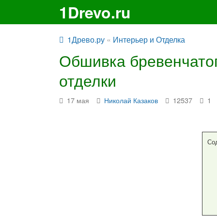
1Drevo.ru
1Древо.ру
«
Интерьер и Отделка
Обшивка бревенчатог
отделки
17 мая
Николай Казаков
12537
1
Со