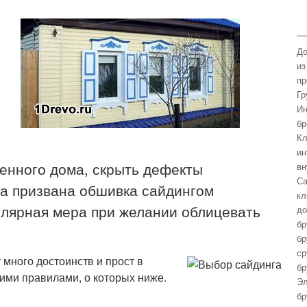
До
из
пр
Гр
Ин
бр
Кл
ин
енного дома, скрыть дефекты
вн
Са
ва призвана обшивка сайдингом
кл
улярная мера при желании облицевать
до
бр
бр
ср
 много достоинств и прост в
бр
кими правилами, о которых ниже.
Эл
бр