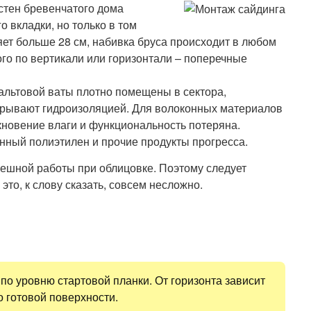
стен бревенчатого дома
о вкладки, но только в том
яет больше 28 см, набивка бруса происходит в любом
рого по вертикали или горизонтали – поперечные
зальтовой ваты плотно помещены в сектора,
крывают гидроизоляцией. Для волоконных материалов
кновение влаги и функциональность потеряна.
нный полиэтилен и прочие продукты прогресса.
пешной работы при облицовке. Поэтому следует
это, к слову сказать, совсем несложно.
по уровню стартовой планки. От горизонта зависит
о готовой поверхности.